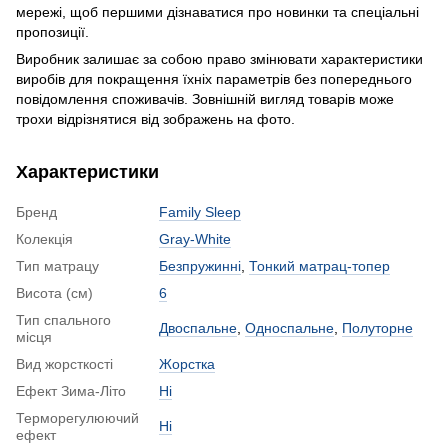
мережі, щоб першими дізнаватися про новинки та спеціальні
пропозиції.
Виробник залишає за собою право змінювати характеристики
виробів для покращення їхніх параметрів без попереднього
повідомлення споживачів. Зовнішній вигляд товарів може
трохи відрізнятися від зображень на фото.
Характеристики
Бренд
Family Sleep
Колекція
Gray-White
Тип матрацу
Безпружинні
,
Тонкий матрац-топер
Висота (см)
6
Тип спального
Двоспальне
,
Односпальне
,
Полуторне
місця
Вид жорсткості
Жорстка
Ефект Зима-Літо
Ні
Терморегулюючий
Ні
ефект