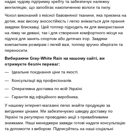
надає чудову підтримку хребту та забезпечує належну
вентиляцію, що запобігає накопиченню вологи та пилу.
Чохол виконаний з якісної бавовняної тканини, яка приємна на
дотик, має високу зносостійкість і легко знімається для прання
завдяки блискавці. Цей топпер підходить як для використання
на ліжку чи дивані, так і для створення комфортного місця на
підлозі для занять спортом або дитячих ігор. Завдяки
компактним розмірам і легкій вазі, топпер зручно зберігати та
переносити.
Вибираючи Gray-White Rain на нашому сайті, ви
отримуєте безліч переваг:
Ідеальне поєднання ціни та якості.
Консультації від професіоналів.
Оперативна доставка по всій Україні.
Гарантія від офіційного виробника.
У нашому інтернет-магазині легко знайти продукцію за
вигідними цінами. Ми забезпечуємо швидку доставку по
Україні та регулярно проводимо акції з привабливими
знижками. Наші менеджери завжди готові надати консультацію
та допомогти з вибором. Підписуйтесь на наші соціальні