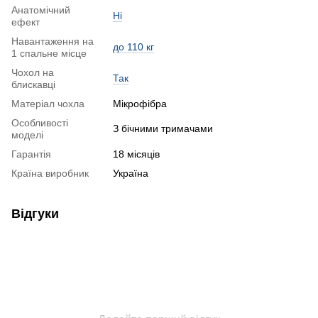
Анатомічний
Ні
ефект
Навантаження на
до 110 кг
1 спальне місце
Чохол на
Так
блискавці
Матеріал чохла
Мікрофібра
Особливості
З бічними тримачами
моделі
Гарантія
18 місяців
Країна виробник
Україна
Відгуки