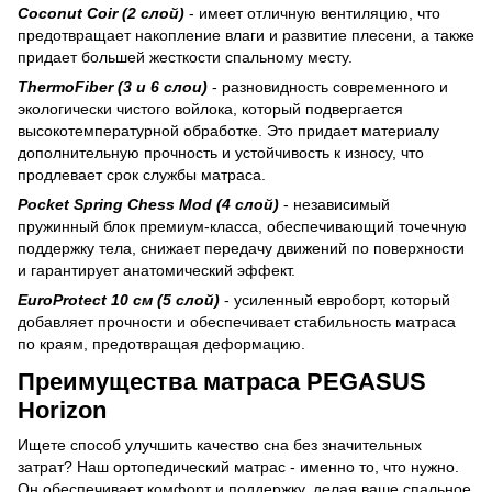
Coconut Coir (2 слой)
- имеет отличную вентиляцию, что
предотвращает накопление влаги и развитие плесени, а также
придает большей жесткости спальному месту.
ThermoFiber (3 и 6 слои)
- разновидность современного и
экологически чистого войлока, который подвергается
высокотемпературной обработке. Это придает материалу
дополнительную прочность и устойчивость к износу, что
продлевает срок службы матраса.
Pocket Spring Сhess Mod (4 слой)
- независимый
пружинный блок премиум-класса, обеспечивающий точечную
поддержку тела, снижает передачу движений по поверхности
и гарантирует анатомический эффект.
EuroProtect 10 см (5 слой)
- усиленный евроборт, который
добавляет прочности и обеспечивает стабильность матраса
по краям, предотвращая деформацию.
Преимущества матраса PEGASUS
Horizon
Ищете способ улучшить качество сна без значительных
затрат? Наш ортопедический матрас - именно то, что нужно.
Он обеспечивает комфорт и поддержку, делая ваше спальное