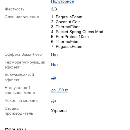
Полуторное
Жесткость
3/3
Слои наполнения
1. PegasusFoam
2. Coconut Coir
3. ThermoFiber
4. Pocket Spring Сhess Mod
5. EuroProtect 10cm
6. ThermoFiber
7. PegasusFoam
Эффект Зима-Лето
Нет
Терморегулирующий
Нет
эффект
Анатомический
Да
эффект
Нагрузка на 1
до 150 кг
спальное место
Чехол на молнии
Да
Страна
Украина
производитель
Отзывы