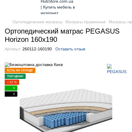
Ортопедические матрасы
Матрасы пружинные
Матрасы п
Ортопедический матрас PEGASUS
Horizon 160x190
Артикул:
260112-160190
Оставить отзыв
ЕСТЬ НА СКЛАДЕ
ТОП ЦЕНА!
− 47 %
6
6