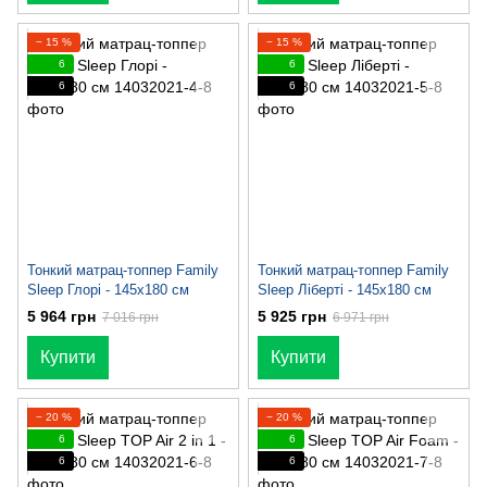
− 15 %
− 15 %
6
6
6
6
Тонкий матрац-топпер Family
Тонкий матрац-топпер Family
Sleep Глорі - 145х180 см
Sleep Ліберті - 145х180 см
5 964 грн
5 925 грн
7 016 грн
6 971 грн
Купити
Купити
− 20 %
− 20 %
6
6
6
6