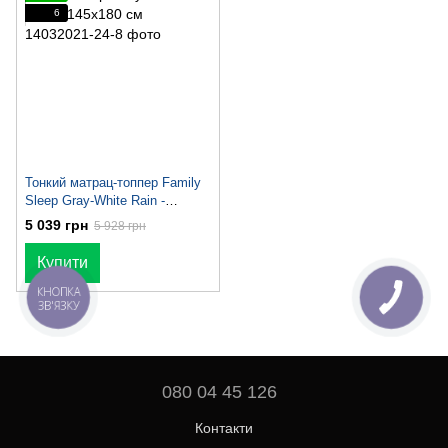
6
Тонкий матрац-топпер Family
Sleep Gray-White Rain -
145х180 см
5 039 грн
5 928 грн
Купити
КНОПКА
ЗВ'ЯЗКУ
080 04 45 126
Контакти