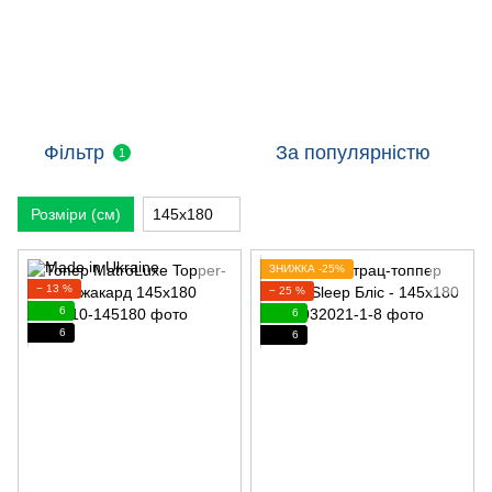
Фільтр
За популярністю
1
Розміри (см)
145х180
ЗНИЖКА -25%
− 13 %
− 25 %
6
6
6
6