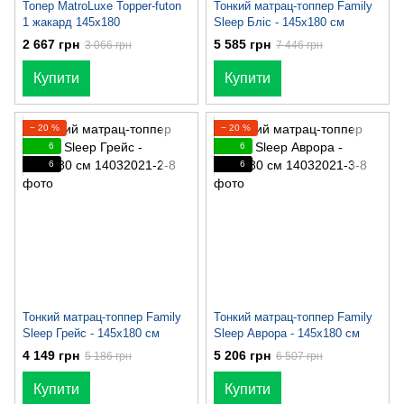
Топер MatroLuxe Topper-futon
Тонкий матрац-топпер Family
1 жакард 145х180
Sleep Бліс - 145х180 см
2 667 грн
5 585 грн
3 066 грн
7 446 грн
Купити
Купити
− 20 %
− 20 %
6
6
6
6
Тонкий матрац-топпер Family
Тонкий матрац-топпер Family
Sleep Грейс - 145х180 см
Sleep Аврора - 145х180 см
4 149 грн
5 206 грн
5 186 грн
6 507 грн
Купити
Купити