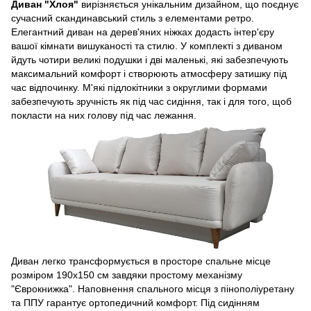
Диван "Хлоя"
вирізняється унікальним дизайном, що поєднує
сучасний скандинавський стиль з елементами ретро.
Елегантний диван на дерев'яних ніжках додасть інтер'єру
вашої кімнати вишуканості та стилю. У комплекті з диваном
йдуть чотири великі подушки і дві маленькі, які забезпечують
максимальний комфорт і створюють атмосферу затишку під
час відпочинку. М'які підлокітники з округлими формами
забезпечують зручність як під час сидіння, так і для того, щоб
покласти на них голову під час лежання.
Диван легко трансформується в просторе спальне місце
розміром 190х150 см завдяки простому механізму
"Єврокнижка". Наповнення спального місця з пінополіуретану
та ППУ гарантує ортопедичний комфорт. Під сидінням