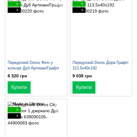
6
6
6
6
Передпокій Doros Фінч у
Передпокій Doros Дора Графіт
кольорі Дуб Артизан/Графіт
113,5х40х192
8 320 грн
9 038 грн
Купити
Купити
6
6