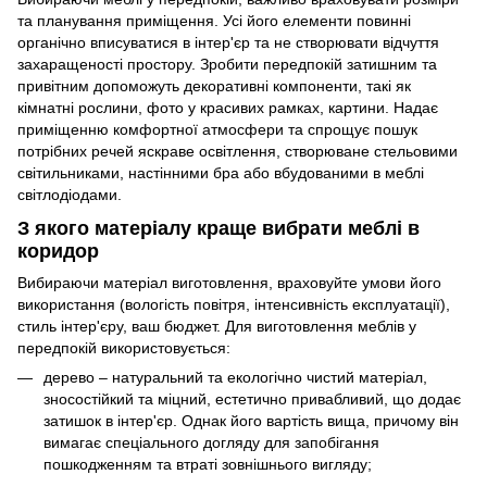
та планування приміщення. Усі його елементи повинні
органічно вписуватися в інтер'єр та не створювати відчуття
захаращеності простору. Зробити передпокій затишним та
привітним допоможуть декоративні компоненти, такі як
кімнатні рослини, фото у красивих рамках, картини. Надає
приміщенню комфортної атмосфери та спрощує пошук
потрібних речей яскраве освітлення, створюване стельовими
світильниками, настінними бра або вбудованими в меблі
світлодіодами.
З якого матеріалу краще вибрати меблі в
коридор
Вибираючи матеріал виготовлення, враховуйте умови його
використання (вологість повітря, інтенсивність експлуатації),
стиль інтер'єру, ваш бюджет. Для виготовлення меблів у
передпокій використовується:
дерево – натуральний та екологічно чистий матеріал,
зносостійкий та міцний, естетично привабливий, що додає
затишок в інтер'єр. Однак його вартість вища, причому він
вимагає спеціального догляду для запобігання
пошкодженням та втраті зовнішнього вигляду;