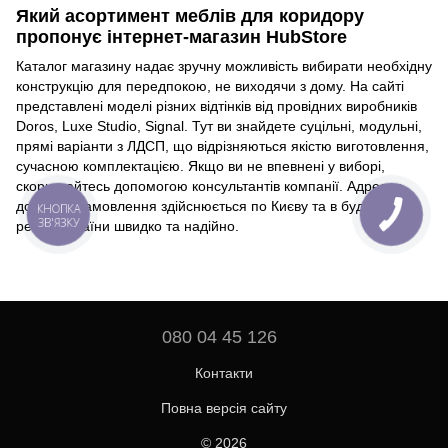
Який асортимент меблів для коридору
пропонує інтернет-магазин HubStore
Каталог магазину надає зручну можливість вибирати необхідну
конструкцію для передпокою, не виходячи з дому. На сайті
представлені моделі різних відтінків від провідних виробників
Doros, Luxe Studio, Signal. Тут ви знайдете суцільні, модульні,
прямі варіанти з ЛДСП, що відрізняються якістю виготовлення,
сучасною комплектацією. Якщо ви не впевнені у виборі,
скористайтесь допомогою консультантів компанії. Адресна
доставка замовлення здійснюється по Києву та в будь-який
КНОПКА
ЗВ'ЯЗКУ
регіон України швидко та надійно.
080 04 45 126
Контакти
Повна версія сайту
© 2026