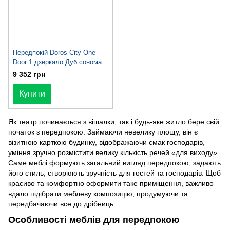
Передпокій Doros City One
Door 1 дзеркало Дуб сонома
9 352 грн
Купити
Як театр починається з вішалки, так і будь-яке житло бере свій
початок з передпокою. Займаючи невелику площу, він є
візитною карткою будинку, відображаючи смак господарів,
уміння зручно розмістити велику кількість речей «для виходу».
Саме меблі формують загальний вигляд передпокою, задають
його стиль, створюють зручність для гостей та господарів. Щоб
красиво та комфортно оформити таке приміщення, важливо
вдало підібрати меблеву композицію, продумуючи та
передбачаючи все до дрібниць.
Особливості меблів для передпокою