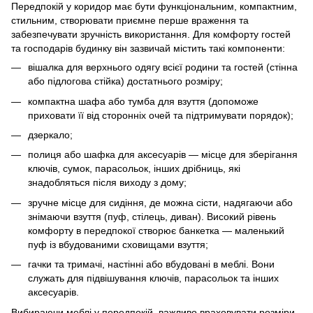
Передпокій у коридор має бути функціональним, компактним,
стильним, створювати приємне перше враження та
забезпечувати зручність використання. Для комфорту гостей
та господарів будинку він зазвичай містить такі компоненти:
вішалка для верхнього одягу всієї родини та гостей (стінна
або підлогова стійка) достатнього розміру;
компактна шафа або тумба для взуття (допоможе
приховати її від сторонніх очей та підтримувати порядок);
дзеркало;
полиця або шафка для аксесуарів — місце для зберігання
ключів, сумок, парасольок, інших дрібниць, які
знадобляться після виходу з дому;
зручне місце для сидіння, де можна сісти, надягаючи або
знімаючи взуття (пуф, стілець, диван). Високий рівень
комфорту в передпокої створює банкетка — маленький
пуф із вбудованими сховищами взуття;
гачки та тримачі, настінні або вбудовані в меблі. Вони
служать для підвішування ключів, парасольок та інших
аксесуарів.
Вибираючи меблі у передпокій, важливо враховувати розміри