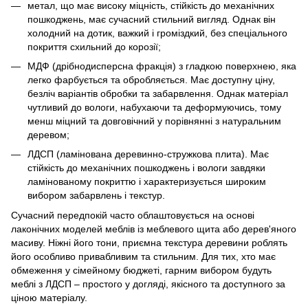
метал, що має високу міцність, стійкість до механічних
пошкоджень, має сучасний стильний вигляд. Однак він
холодний на дотик, важкий і громіздкий, без спеціального
покриття схильний до корозії;
МДФ (дрібнодисперсна фракція) з гладкою поверхнею, яка
легко фарбується та обробляється. Має доступну ціну,
безліч варіантів обробки та забарвлення. Однак матеріал
чутливий до вологи, набухаючи та деформуючись, тому
менш міцний та довговічний у порівнянні з натуральним
деревом;
ЛДСП (ламінована деревинно-стружкова плита). Має
стійкість до механічних пошкоджень і вологи завдяки
ламінованому покриттю і характеризується широким
вибором забарвлень і текстур.
Сучасний передпокій часто облаштовується на основі
лаконічних моделей меблів із меблевого щита або дерев'яного
масиву. Ніжні його тони, приємна текстура деревини роблять
його особливо привабливим та стильним. Для тих, хто має
обмеження у сімейному бюджеті, гарним вибором будуть
меблі з ЛДСП – простого у догляді, якісного та доступного за
ціною матеріалу.