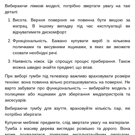
Вибираючи ліжкові моделі, потрібно звертати увагу на такі
деталі:
Висота. Верхня поверхня не повинна бути вищою за
матрац. В іншому випадку під час експлуатації ви
відчуватимете дискомфорт.
Функціональність. Бажано купувати виріб із кількома
поличками та висувними ящиками, в яких ви зможете
сховати необхідні речі.
Наявність ніжок. Це спрощує процес прибирання. Також
можна швидко знайти предмет, що впав.
При виборі тумби під телевізор важливо враховувати розміри
техніки: вона повинна вільно розташовуватись на поверхні. Не
варто забувати про функціональність — вибирайте модель з
полицями або ящиками для зберігання медіапристроїв та
аксесуарів.
Вибираючи тумбу для взуття, враховуйте кількість пар, які
потрібно зберігати.
Купуючи меблеві предмети, слід звертати увагу на матеріали.
Тумба з масиву дерева виглядає розкішно та дорого. Вона
може похвалитися тривалим експлуатаційним періодом,