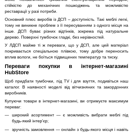
стійкістю до механічних пошкоджень та можливістю
реставрації у разі потреби.
Основний плюс виробів із ДСП – доступність. Такі меблі легкі,
тому не виникне проблем з її пересуванням з одного місця на
інше. ДСП буває різних відтінків, зокрема під натуральне
дерево. Поверхні тумбочок гладкі, без нерівностей.
У ЛДСП майже ті ж переваги, що у ДСП, але цей матеріал
покривається спеціальною плівкою, тому добре переносить
вплив вологи, не боїться підвищених температур та тиску.
Переваги покупки в інтернет-магазині
HubStore
Щоб придбати тумбочки, під TV і для взуття, подивіться наш
каталог. В наявності моделі від вітчизняних та закордонних
виробників.
Купуючи товари в інтернет-магазині, ви отримуєте максимум
переваг:
широкий асортимент — є можливість вибрати меблі під
будь-який інтер'єр;
зручність замовлення — онлайн з будь-якого місця і навіть