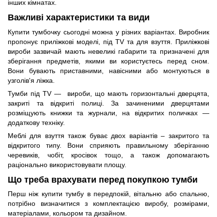
інших кімнатах.
Важливі характеристики та види
Купити тумбочку сьогодні можна у різних варіантах. Виробник
пропонує приліжкові моделі, під TV та для взуття. Приліжкові
вироби зазвичай мають невеликі габарити та призначені для
зберігання предметів, якими ви користуєтесь перед сном.
Вони бувають приставними, навісними або монтуються в
узголів'я ліжка.
Тумби під TV — вироби, що мають горизонтальні дверцята,
закриті та відкриті полиці. За зачиненими дверцятами
розміщують книжки та журнали, на відкритих поличках —
додаткову техніку.
Меблі для взуття також буває двох варіантів – закритого та
відкритого типу. Вони сприяють правильному зберіганню
черевиків, чобіт, кросівок тощо, а також допомагають
раціонально використовувати площу.
Що треба врахувати перед покупкою тумби
Перш ніж купити тумбу в передпокій, вітальню або спальню,
потрібно визначитися з комплектацією виробу, розмірами,
матеріалами, кольором та дизайном.