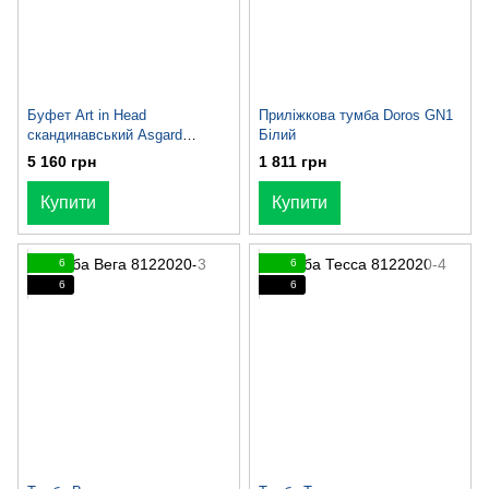
Буфет Art in Head
Приліжкова тумба Doros GN1
скандинавський Asgard
Білий
1470x675x400 Білий діамант/
5 160 грн
1 811 грн
Дуб Крафт золотий
Купити
Купити
6
6
6
6