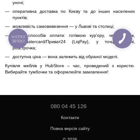
уночі;
оперативна доставка по Києву та до інших населених
пунктів;
можливість самовивезення — у Львові та столиці;
кілька способів оплати: готівкою кур'єру, через банк,
КНОПКА
ЗВ'ЯЗКУ
Visa/Mastercard/Приват24 (LiqPay), у точці видачі,
розстрочка;
доступна ціна — вона залежить від обраної моделі.
Купівля меблів у HubStore – час, проведений з користю.
Вибирайте тумбочки та оформлюйте замовлення!
080 04 45 126
Контакти
Повна версія сайту
© 2026