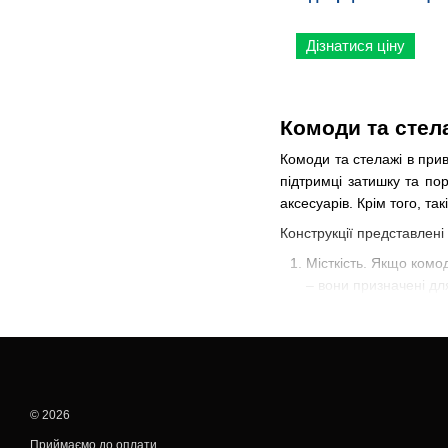
Дізнатися ціну
Комоди та стел
Комоди та стелажі в прив
підтримці затишку та по
аксесуарів. Крім того, т
Конструкції представлені
Місткість. Якщо комо
– вони призначені для
Компактні розміри. М
невеликих спальних к
Системність. Для ко
потрібно.
© 2026
Усі речі, які є в комодах 
Приймаємо до оплати