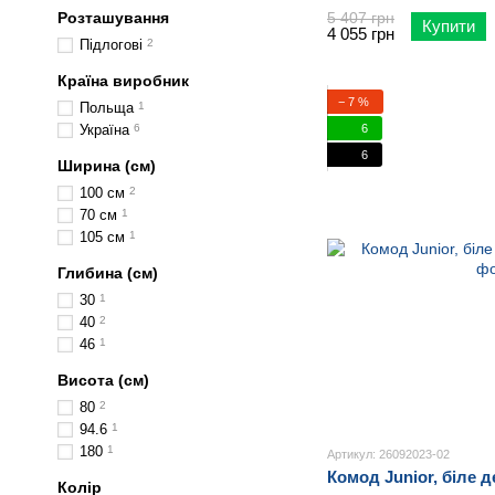
Розташування
5 407 грн
Купити
4 055 грн
Підлогові
2
Країна виробник
− 7 %
Польща
1
6
Україна
6
6
Ширина (см)
100 см
2
70 см
1
105 см
1
Глибина (см)
30
1
40
2
46
1
Висота (см)
80
2
94.6
1
180
1
Артикул: 26092023-02
Комод Junior, біле 
Колір