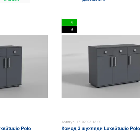
туалетні
столики
6
6
Артикул: 17102023-18-00
xeStudio Polo
Комод 3 шухляди LuxeStudio Polo