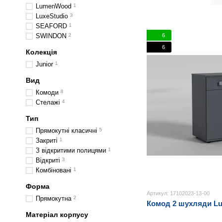
LumenWood
1
LuxeStudio
3
SEAFORD
1
6
SWINDON
2
6
Колекція
Junior
1
Вид
Комоди
8
Стелажі
4
Тип
Прямокутні класичні
5
Закриті
1
З відкритими полицями
1
Відкриті
3
Комбіновані
1
Форма
Артикул: 17102023-13-00
Прямокутна
2
Комод 2 шухляди Lu
Матеріал корпусу