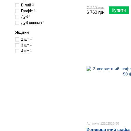
Білий
2
7 269 грн
Купити
Графіт
1
6 760 грн
Дуб
1
Дуб сонома
1
Ящики
2 шт
1
3 шт
1
4 шт
1
Артикул: 12102023-50
2-дверцятний шаф