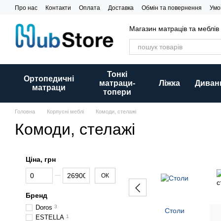
Перейти до основного контенту
Про нас
Контакти
Оплата
Доставка
Обмін та повернення
Умо
Магазин матраців та меблів
Тонкі
Ортопедичні
матраци-
Ліжка
Диван
матраци
топери
Головна
Корпусні меблі
Комоди, стелажі
Комоди, стелажі
Ціна, грн
Від Ціна, грн
До Ціна, грн
ОК
Бренд
Doros
3
Столи
ESTELLA
1