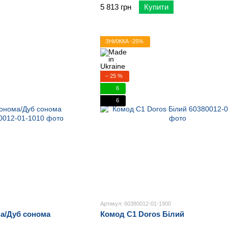
5 813 грн
Купити
ЗНИЖКА -25%
− 25 %
6
6
Артикул: 60380012-01-1900
а/Дуб сонома
Комод С1 Doros Білий