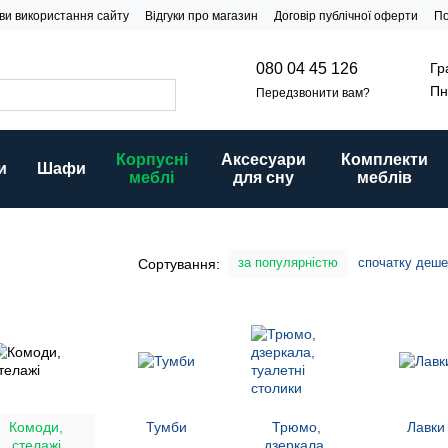
ви використання сайту
Відгуки про магазин
Договір публічної оферти
По
Гр
080 04 45 126
Пн
Передзвонити вам?
Корпусні
Аксесуари
Комплекти
и
Шафи
меблі
для сну
меблів
за популярністю
спочатку деш
Сортування:
Комоди,
Тумби
Трюмо,
Лавки
стелажі
дзеркала,