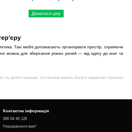
Дізнатися ціну
тер'єру
стетика. Такі меблі допомагають організувати простір, сприяючи
ині можна для зберігання різних речей — від одягу до книг та
г та дитячі іграшки, то стелажі мають багато відкритих поличок
DON, а також SEAFORD займають мало місця. Вони підійдуть для
Це зручно, оскільки це допомагає швидко знаходити все, що
Контактна інформація
080 04 45 126
Передзвонити вам?