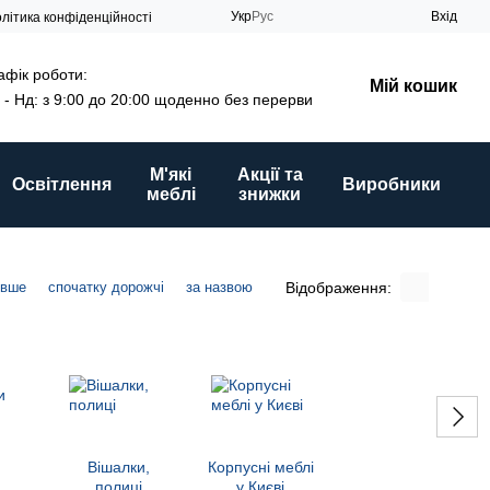
Укр
Рус
Вхід
літика конфіденційності
афік роботи:
Мій кошик
 - Нд: з 9:00 до 20:00 щоденно без перерви
М'які
Акції та
Освітлення
Виробники
меблі
знижки
Відображення:
евше
спочатку дорожчі
за назвою
Вішалки,
Корпусні меблі
полиці
у Києві