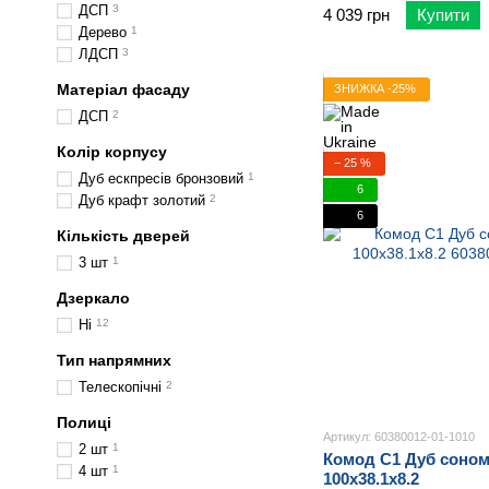
ДСП
3
4 039 грн
Купити
Дерево
1
ЛДСП
3
Матеріал фасаду
ЗНИЖКА -25%
ДСП
2
Колір корпусу
− 25 %
Дуб ескпресів бронзовий
1
6
Дуб крафт золотий
2
6
Кількість дверей
3 шт
1
Дзеркало
Ні
12
Тип напрямних
Телескопічні
2
Полиці
Артикул: 60380012-01-1010
2 шт
1
Комод С1 Дуб соном
4 шт
1
100х38.1х8.2