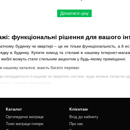
Дізнатися ціну
ажі: функціональні рішення для вашого ін
атному будинку чи квартирі – це не тільки функціональність, а й е
рядку в будинку. Купити комод та стелажі в нашому інтернет-магаз
акі меблі можуть стати стильним акцентом у будь-якому приміщенні.
 в нашому каталозі, мають багато переваг:
ди складаються із ящиків та закритих систем, куди можна скласти одя
 книг та різних аксесуарів.
еблі від таких виробників, як Doros, ESTELLA, Luxe Studio, SWIN
імнат, малогабаритних віталень та передпокоїв.
жного виду речей або аксесуарів можна виділити окреме місце. 
Каталог
Клієнтам
Ортопедичні матраци
Вхід до кабінету
та на стелажах, знаходяться у зоні доступності.
Тонкі матраци-топери
Про нас