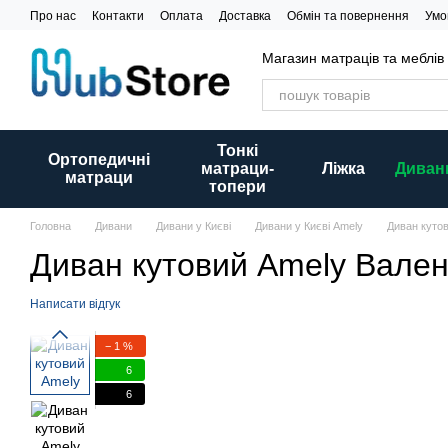
Перейти до основного контенту
Про нас
Контакти
Оплата
Доставка
Обмін та повернення
Умо
Магазин матраців та меблів
Тонкі
Ортопедичні
матраци-
Ліжка
Диван
матраци
топери
Головна
Дивани
Дивани у Києві
Дивани у Києві Amely
Диван кутов
Диван кутовий Amely Вален
Написати відгук
− 1 %
6
6