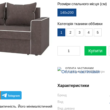
Розміри спального місця (см)
140x200
Категорія тканини оббивки
1
2
3
4
5
Купити
ОПЛАТА ЧАСТИНАМИ
6 платежів по 3 653.33 грн
Характеристики
Бренд
Вид
актичність. Його мінімалістичний
Вид дивану