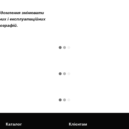
відомлення змінювати
них і експлуатаційних
ографій.
Каталог
Клієнтам