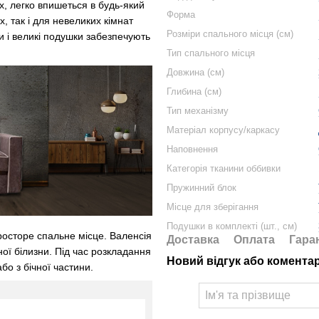
х, легко впишеться в будь-який
Форма
, так і для невеликих кімнат
Розміри спального місця (см)
ки і великі подушки забезпечують
Тип спального місця
Довжина (см)
Глибина (см)
Тип механізму
Матеріал корпусу/каркасу
Наповнення
Категорія тканини оббивки
Пружинний блок
Місце для зберігання
Подушки в комплекті (шт., см)
осторе спальне місце. Валенсія
Доставка
Оплата
Гара
ої білизни. Під час розкладання
Новий відгук або комента
бо з бічної частини.