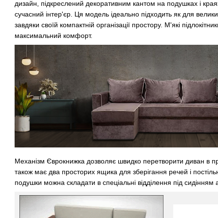
дизайн, підкреслений декоративним кантом на подушках і края
сучасний інтер'єр. Ця модель ідеально підходить як для великих
завдяки своїй компактній організації простору. М'які підлокітни
максимальний комфорт.
Механізм Єврокнижка дозволяє швидко перетворити диван в пр
також має два просторих ящика для зберігання речей і постільн
подушки можна складати в спеціальні відділення під сидінням а