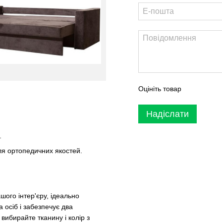
Оцініть товар
Надіслати
.
ля ортопедичних якостей.
ого інтер'єру, ідеально
 осіб і забезпечує два
вибирайте тканину і колір з