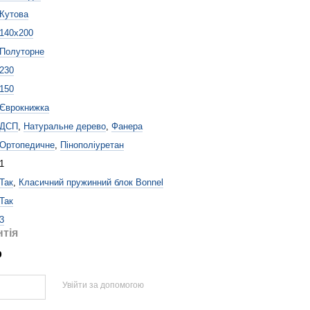
Кутова
140x200
Полуторне
230
150
Єврокнижка
ДСП
,
Натуральне дерево
,
Фанера
Ортопедичне
,
Пінополіуретан
1
Так
,
Класичний пружинний блок Bonnel
Так
3
нтія
р
Увійти за допомогою