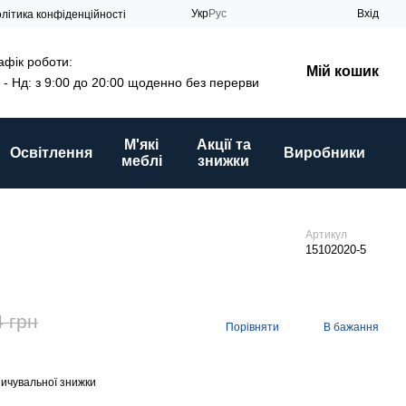
Укр
Рус
Вхід
літика конфіденційності
афік роботи:
Мій кошик
 - Нд: з 9:00 до 20:00 щоденно без перерви
М'які
Акції та
Освітлення
Виробники
меблі
знижки
Артикул
15102020-5
4 грн
Порівняти
В бажання
ичувальної знижки