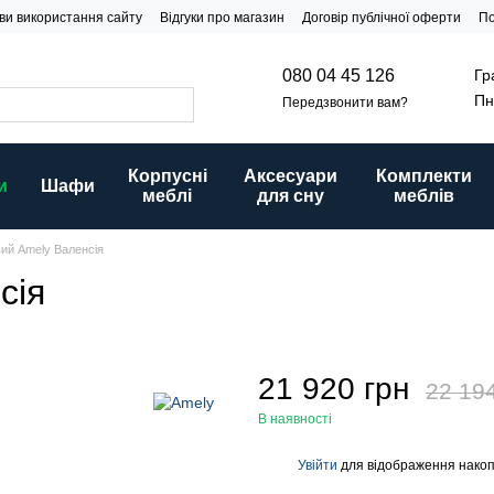
ви використання сайту
Відгуки про магазин
Договір публічної оферти
По
Гр
080 04 45 126
Пн
Передзвонити вам?
Корпусні
Аксесуари
Комплекти
и
Шафи
меблі
для сну
меблів
ий Amely Валенсія
сія
21 920 грн
22 19
В наявності
Увійти
для відображення накоп
%