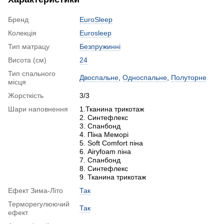
Бренд
EuroSleep
Колекція
Eurosleep
Тип матрацу
Безпружинні
Висота (см)
24
Тип спального
Двоспальне
,
Односпальне
,
Полуторне
місця
Жорсткість
3/3
Шари наповнення
1.Тканина трикотаж
2. Синтефлекс
3. Спанбонд
4. Піна Меморі
5. Soft Comfort піна
6. Airyfoam піна
7. Спанбонд
8. Синтефлекс
9. Тканина трикотаж
Ефект Зима-Літо
Так
Терморегулюючий
Так
ефект