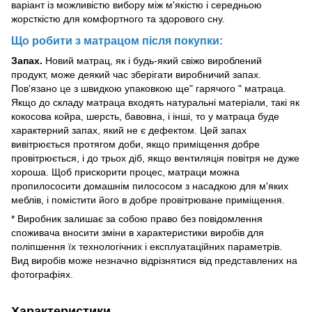
варіант із можливістю вибору між м'якістю і середньою
жорсткістю для комфортного та здорового сну.
Що робити з матрацом після покупки:
Запах.
Новий матрац, як і будь-який свіжо вироблений
продукт, може деякий час зберігати виробничий запах.
Пов'язано це з швидкою упаковкою ще" гарячого " матраца.
Якщо до складу матраца входять натуральні матеріали, такі як
кокосова койра, шерсть, бавовна, і інші, то у матраца буде
характерний запах, який не є дефектом. Цей запах
вивітрюється протягом доби, якщо приміщення добре
провітрюється, і до трьох діб, якщо вентиляція повітря не дуже
хороша. Щоб прискорити процес, матраци можна
пропилососити домашнім пилососом з насадкою для м'яких
меблів, і помістити його в добре провітрюване приміщення.
* Виробник залишає за собою право без повідомлення
споживача вносити зміни в характеристики виробів для
поліпшення їх технологічних і експлуатаційних параметрів.
Вид виробів може незначно відрізнятися від представлених на
фотографіях.
Характеристики