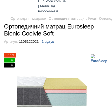
Ортопедичні матраци
Ортопедичні матраци в Києві
Ортопед
Ортопедичний матрац Eurosleep
Bionic Coolvie Soft
Артикул:
1106122021
1 відгук
− 15 %
6
6