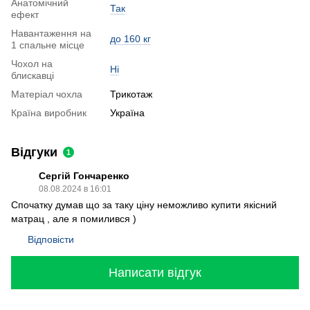
Анатомічний
Так
ефект
Навантаження на
до 160 кг
1 спальне місце
Чохол на
Ні
блискавці
Матеріал чохла
Трикотаж
Країна виробник
Україна
Відгуки
1
Сергій Гончаренко
08.08.2024 в 16:01
Спочатку думав що за таку ціну неможливо купити якісний
матрац , але я помилився )
Відповісти
Написати відгук