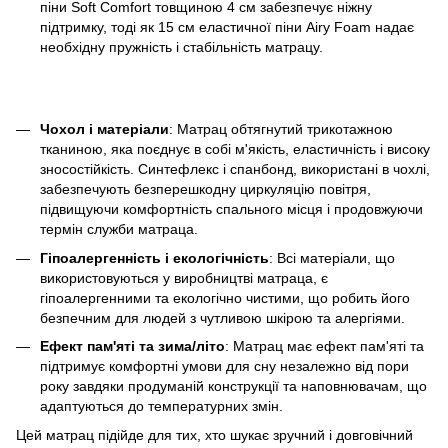
піни Soft Comfort товщиною 4 см забезпечує ніжну
підтримку, тоді як 15 см еластичної піни Airy Foam надає
необхідну пружність і стабільність матрацу.
Чохол і матеріали
: Матрац обтягнутий трикотажною
тканиною, яка поєднує в собі м'якість, еластичність і високу
зносостійкість. Синтефлекс і спанбонд, використані в чохлі,
забезпечують безперешкодну циркуляцію повітря,
підвищуючи комфортність спального місця і продовжуючи
термін служби матраца.
Гіпоалергенність і екологічність
: Всі матеріали, що
використовуються у виробництві матраца, є
гіпоалергенними та екологічно чистими, що робить його
безпечним для людей з чутливою шкірою та алергіями.
Ефект пам'яті та зима/літо
: Матрац має ефект пам'яті та
підтримує комфортні умови для сну незалежно від пори
року завдяки продуманій конструкції та наповнювачам, що
адаптуються до температурних змін.
Цей матрац підійде для тих, хто шукає зручний і довговічний