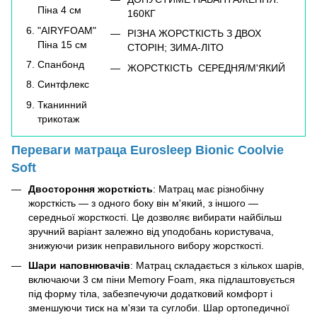
Піна 4 см
160КГ
"AIRYFOAM"
РІЗНА ЖОРСТКІСТЬ З ДВОХ
Піна 15 см
СТОРІН; ЗИМА-ЛІТО
Спанбонд
ЖОРСТКІСТЬ СЕРЕДНЯ/М'ЯКИЙ
Синтфлекс
Тканинний
трикотаж
Переваги матраца Eurosleep Bionic Coolvie
Soft
Двостороння жорсткість
: Матрац має різнобічну
жорсткість — з одного боку він м'який, з іншого —
середньої жорсткості. Це дозволяє вибирати найбільш
зручний варіант залежно від уподобань користувача,
знижуючи ризик неправильного вибору жорсткості.
Шари наповнювачів
: Матрац складається з кількох шарів,
включаючи 3 см піни Memory Foam, яка підлаштовується
під форму тіла, забезпечуючи додатковий комфорт і
зменшуючи тиск на м'язи та суглоби. Шар ортопедичної