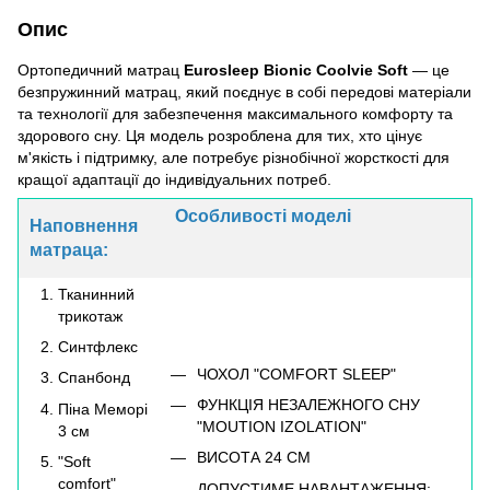
Опис
Ортопедичний матрац
Eurosleep Bionic Coolvie Soft
— це
безпружинний матрац, який поєднує в собі передові матеріали
та технології для забезпечення максимального комфорту та
здорового сну. Ця модель розроблена для тих, хто цінує
м'якість і підтримку, але потребує різнобічної жорсткості для
кращої адаптації до індивідуальних потреб.
Особливості моделі
Наповнення
матраца:
Тканинний
трикотаж
Синтфлекс
ЧОХОЛ "COMFORT SLEEP"
Спанбонд
ФУНКЦІЯ НЕЗАЛЕЖНОГО СНУ
Піна Меморі
"MOUTION IZOLATION"
3 см
ВИСОТА 24 СМ
"Soft
comfort"
ДОПУСТИМЕ НАВАНТАЖЕННЯ: