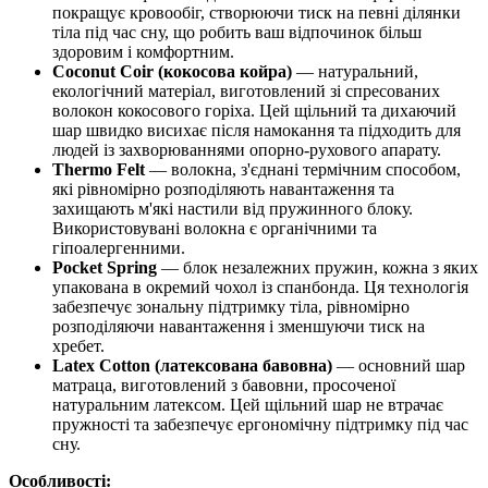
покращує кровообіг, створюючи тиск на певні ділянки
тіла під час сну, що робить ваш відпочинок більш
здоровим і комфортним.
Coconut Coir (кокосова койра)
— натуральний,
екологічний матеріал, виготовлений зі спресованих
волокон кокосового горіха. Цей щільний та дихаючий
шар швидко висихає після намокання та підходить для
людей із захворюваннями опорно-рухового апарату.
Thermo Felt
— волокна, з'єднані термічним способом,
які рівномірно розподіляють навантаження та
захищають м'які настили від пружинного блоку.
Використовувані волокна є органічними та
гіпоалергенними.
Pocket Spring
— блок незалежних пружин, кожна з яких
упакована в окремий чохол із спанбонда. Ця технологія
забезпечує зональну підтримку тіла, рівномірно
розподіляючи навантаження і зменшуючи тиск на
хребет.
Latex Cotton (латексована бавовна)
— основний шар
матраца, виготовлений з бавовни, просоченої
натуральним латексом. Цей щільний шар не втрачає
пружності та забезпечує ергономічну підтримку під час
сну.
Особливості: