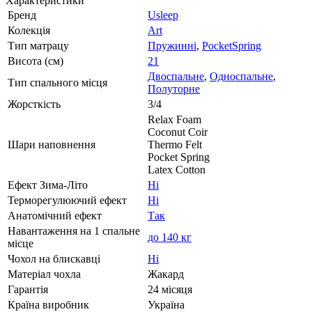
Характеристики
Бренд
Usleep
Колекція
Art
Тип матрацу
Пружинні
,
PocketSpring
Висота (см)
21
Двоспальне
,
Односпальне
,
Тип спального місця
Полуторне
Жорсткість
3/4
Relax Foam
Coconut Coir
Шари наповнення
Thermo Felt
Pocket Spring
Latex Cotton
Ефект Зима-Літо
Ні
Терморегулюючий ефект
Ні
Анатомічний ефект
Так
Навантаження на 1 спальне
до 140 кг
місце
Чохол на блискавці
Ні
Матеріал чохла
Жакард
Гарантія
24 місяця
Країна виробник
Україна