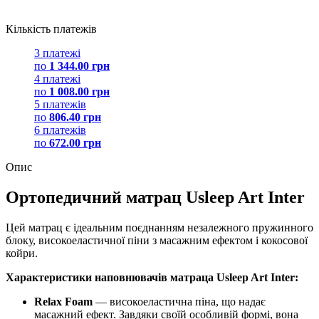
Кількість платежів
3 платежі
по
1 344.00 грн
4 платежі
по
1 008.00 грн
5 платежів
по
806.40 грн
6 платежів
по
672.00 грн
Опис
Ортопедичний матрац Usleep Art Inter
Цей матрац є ідеальним поєднанням незалежного пружинного
блоку, високоеластичної піни з масажним ефектом і кокосової
койри.
Характеристики наповнювачів матраца Usleep Art Inter:
Relax Foam
— високоеластична піна, що надає
масажний ефект. Завдяки своїй особливій формі, вона