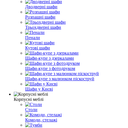
Дводверні шафи
Розпашні шафи
Трьохдверні шафи
Пенали
Кутові шафи
Шафи-купе з дзеркалами
Шафи-купе з фотодруком
Шафи-купе з малюнком піскоструй
Шафи у Києві
Корпусні меблі
Столи
Комоди, стелажі