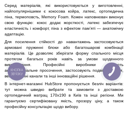
Серед матеріалів, які використовуються у виготовленні,
найпопулярнішими є кокосова койра, латекс, ортопедична
піна, термоповсть, Memory Foam. Кожен наповнювач виконує
свою функцію: кокос додає жорсткості, латекс забезпечує
еластичність і комфорт, піна з ефектом пам’яті — анатомічну
адаптацію.
Для посилення стійкості до навантажень застосовуються
армовані пружинні блоки або багатошарові комбінації
матеріалів. Це дозволяє зберігати форму спального місця
протягом багатьох років навіть за умови щоденного
використання. Професійні виробники додають
КНОПКА
антибактеріальне просочення, застосовують подвійне шиття,
ЗВ'ЯЗКУ
вентиляційні канали та інші інноваційні рішення.
В інтернет-магазині HubStore пропонується безліч варіантів:
тут можна швидко вибрати та замовити з доставкою
ортопедичний матрац 170x190 в Київ та інші регіони. Ми
гарантуємо сертифіковану якість, прозору ціну, а також
професійну консультацію щодо вибору.