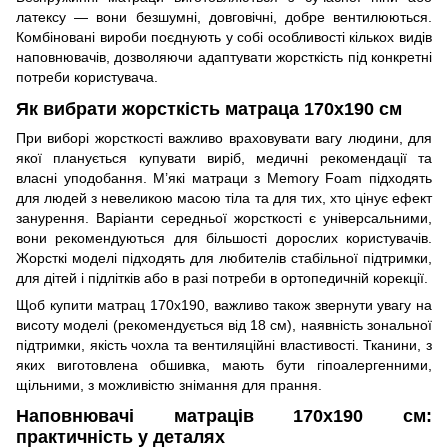
латексу — вони безшумні, довговічні, добре вентилюються.
Комбіновані вироби поєднують у собі особливості кількох видів
наповнювачів, дозволяючи адаптувати жорсткість під конкретні
потреби користувача.
Як вибрати жорсткість матраца 170x190 см
При виборі жорсткості важливо враховувати вагу людини, для
якої планується купувати виріб, медичні рекомендації та
власні уподобання. М’які матраци з Memory Foam підходять
для людей з невеликою масою тіла та для тих, хто цінує ефект
занурення. Варіанти середньої жорсткості є універсальними,
вони рекомендуються для більшості дорослих користувачів.
Жорсткі моделі підходять для любителів стабільної підтримки,
для дітей і підлітків або в разі потреби в ортопедичній корекції.
Щоб купити матрац 170x190, важливо також звернути увагу на
висоту моделі (рекомендується від 18 см), наявність зональної
підтримки, якість чохла та вентиляційні властивості. Тканини, з
яких виготовлена обшивка, мають бути гіпоалергенними,
щільними, з можливістю знімання для прання.
Наповнювачі матраців 170x190 см:
практичність у деталях