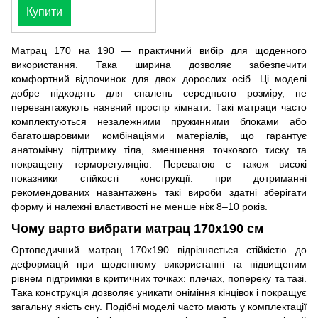
Купити
Матрац 170 на 190 — практичний вибір для щоденного
використання. Така ширина дозволяє забезпечити
комфортний відпочинок для двох дорослих осіб. Ці моделі
добре підходять для спалень середнього розміру, не
перевантажують наявний простір кімнати. Такі матраци часто
комплектуються незалежними пружинними блоками або
багатошаровими комбінаціями матеріалів, що гарантує
анатомічну підтримку тіла, зменшення точкового тиску та
покращену терморегуляцію. Перевагою є також високі
показники стійкості конструкції: при дотриманні
рекомендованих навантажень такі вироби здатні зберігати
форму й належні властивості не менше ніж 8–10 років.
Чому варто вибрати матрац 170x190 см
Ортопедичний матрац 170x190 відрізняється стійкістю до
деформацій при щоденному використанні та підвищеним
рівнем підтримки в критичних точках: плечах, попереку та тазі.
Така конструкція дозволяє уникати оніміння кінцівок і покращує
загальну якість сну. Подібні моделі часто мають у комплектації