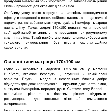
продумані анатомічні зони жорсткості, що забезпечують різний
ступінь пружності для окремих ділянок тіла.
Особливу увагу варто звернути на наявність ортопедичного
ефекту в поєднанні з вентиляційною системою — це саме ті
параметри, які забезпечуватимуть сухість і комфорт матраца
навіть улітку. Також моделі 170x190 повинні мати посилені
краї, щоб запобігти виникненню просідання при регулярному
сидінні на ліжку. Такий виріб стане раціональним вибором для
тривалого використання без втрати експлуатаційних
характеристик.
Основні типи матраців 170x190 см
Сучасний асортимент моделей 170x190 см у магазині
HubStore, включає безпружинні, пружинні й комбіновані
варіанти. Пружинні моделі з незалежним блоком добре
підходять для двох користувачів — пружини діють автономно,
знижуючи ймовірність передачі рухів. Системи типу Bonnel —
економічне рішення з базовим рівнем підтримки,
рекомендоване для гостьових ліжок або тимчасового
використання.
Безпружинні матраци виготовляються з сучасної піни або