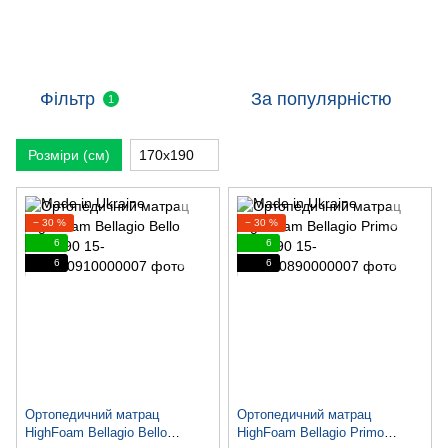
Фільтр
За популярністю
1
Розміри (см)
170х190
− 30 %
− 30 %
6
6
6
6
Ортопедичний матрац
Ортопедичний матрац
HighFoam Bellagio Bello
HighFoam Bellagio Primo