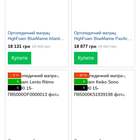
Ортопедичний матрац
Ортопедичний матрац
HighFoam BlueMarine Atlantico
HighFoam BlueMarine Pasifico
170х190
170х190
18 131 грн
18 877 грн
25 901 грн
26 967 грн
Купити
Купити
− 5 %
− 30 %
6
6
6
6