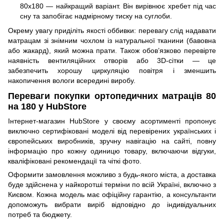
80x180 — найкращий варіант. Він вирівнює хребет під час
сну та запобігає надмірному тиску на суглоби.
Окрему увагу приділіть якості оббивки: перевагу слід надавати
матрацам зі знімним чохлом із натуральної тканини (бавовна
або жакард), який можна прати. Також обов’язково перевірте
наявність вентиляційних отворів або 3D-сітки — це
забезпечить хорошу циркуляцію повітря і зменшить
накопичення вологи всередині виробу.
Переваги покупки ортопедичних матраців 80
на 180 у HubStore
Інтернет-магазин HubStore у своєму асортименті пропонує
виключно сертифіковані моделі від перевірених українських і
європейських виробників, зручну навігацію на сайті, повну
інформацію про кожну одиницю товару, включаючи відгуки,
кваліфіковані рекомендації та чіткі фото.
Оформити замовлення можливо з будь-якого міста, а доставка
буде здійснена у найкоротші терміни по всій Україні, включно з
Києвом. Кожна модель має офіційну гарантію, а консультанти
допоможуть вибрати виріб відповідно до індивідуальних
потреб та бюджету.