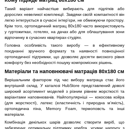
Кому підійде матрац 80x180 см
Такий варіант найчастіше вибирають для підлітків або
дорослих невеликої комплекції. Завдяки своїй компактності він
легко інтегрується в сучасні інтер'єри, не обмежуючи простору.
Крім того, ортопедичний матрац 80x180 часто використовують
у гуртожитках, готелях, на дачах або для облаштування зони
відпочинку в сучасних квартирах-студіях.
Головна особливість такого виробу — в ефективному
поєднанні зручного формату та наявності повноцінної
ортопедичної підтримки, що дозволяє досягти високого рівня
комфорту без необхідності пошуку компромісних рішень.
Матеріали та наповнювачі матраців 80x180 см
Вирішальним фактором під час вибору матраца стає його
внутрішній склад. У каталозі HubStore представлений доволі
широкий асортимент моделей з різним рівнем жорсткості та
варіантами наповнювачів. Найпопулярніші — кокосова койра
(для жорсткості), латекс (еластичність і природна м’якість),
ортопедична піна, Memory Foam, термоповсть та інші
матеріали.
Комбінація декількох шарів дозволяє створити виріб, що
забезпечує оптимальну підтримку хребта, усуває напругу з