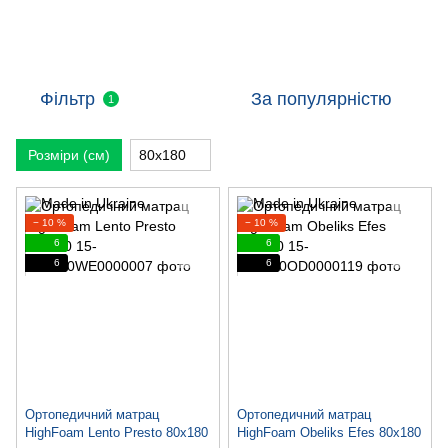
Фільтр
За популярністю
1
Розміри (см)
80х180
− 10 %
− 10 %
6
6
6
6
Ортопедичний матрац
Ортопедичний матрац
HighFoam Lento Presto 80х180
HighFoam Obeliks Efes 80х180