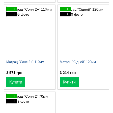
6
6
6
6
Матрац "Соня 2+" 110мм
Матрац "Сідней" 120мм
3 571 грн
3 214 грн
Купити
Купити
6
6