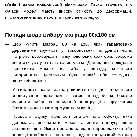
м’язів і дарує повноцінний відпочинок. Також важливо, що
сучасні моделі мають високу стійкість до деформацій,
гіпоалергенні властивості та гарну вентиляцію.
Поради щодо вибору матраца 80x180 см
Щоб купити матрац 80 на 180, який гарантовано
даруватиме зручність у використанні та довговічність,
потрібно враховувати низку ключових факторів, зокрема
звертати увагу на вагу користувача. Для підлітків, людей з
невеликою масою тіла або у випадку сезонного
використання ідеальним буде м’який або середньо-
жорсткий варіант;
У випадках, коли матрац вибирається для щоденного
користування дорослим із вагою понад 90 кг, бажано
зупинити вибір на посиленій конструкції з пружинним
блоком і додатковим армуванням країв;
Провести оцінку наявності анатомічного ефекту, який
допомагає розслабити м'язи та зняти напругу після
активного дня. Якщо постало завдання профілактики або
корекції проблем із поставою, тоді ортопедичний матрац