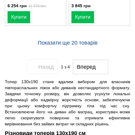
6 254 грн
3 845 грн
11 370 грн
Купити
Купити
Показати ще 20 товарів
Назад
Вперед
1
з 4
Топер 130х190 стане вдалим вибором для власників
півтораспальних ліжок або диванів нестандартного формату.
Завдяки точному розміру, він дозволяє усунути локальні
деформації або надмірну жорсткість основи, забезпечуючи
при цьому комфортну підтримку тіла під час сну.
Встановлюючи його на диван або матрац, користувач може
легко скоригувати поверхню та отримати ефективне
вирівнювання без зайвих витрат чи складних рішень.
Різновиди топерів 130х190 см