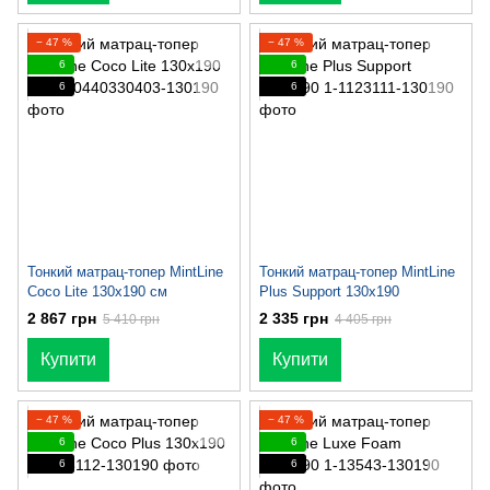
− 47 %
− 47 %
6
6
6
6
Тонкий матрац-топер MintLine
Тонкий матрац-топер MintLine
Coco Lite 130x190 см
Plus Support 130x190
2 867 грн
2 335 грн
5 410 грн
4 405 грн
Купити
Купити
− 47 %
− 47 %
6
6
6
6