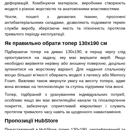
деформацій. Комбінуючи матеріали, виробники створюють
моделі з різною жорсткістю та анатомічними властивостями.
Чохли, пошиті з дихаючих тканин, просочені
антибактеріальними складами, дозволяють подовжити термін
служби виробу, зберігаючи якість та гігієнічність протягом
тривалого періоду експлуатації.
Як правильно обрати топер 130х190 см
Підбираючи топер на диван 130х190, в першу чергу слід
орієнтуватися на задачу, яку має вирішити виріб. Якщо
необхідно вирівняти нерівну або зношену поверхню, доцільно
зупинитися на жорсткому варіанті. Для надання спальному
місцю більшої м’якості обирають моделі з латексу або Memory
Foam. Важливо також звернути увагу на висоту топера, адже
вона впливає на теплоізоляцію та ступінь підтримки тіла вночі.
Топер, підібраний з урахуванням індивідуальних потреб,
особливо якщо він має вентиляційні канали та гіпоалергенне
покриття, забезпечує сприятливий мікроклімат і служить
протягом тривалого часу навіть за щоденного навантаження.
Пропозиції HubStore
Представлений в HubStore топер 130х190, сертифікований та