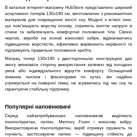
В каталозі інтернет-магазину HubStore представлено широкий
асортимент топерів 130х190 см, виготовлених з різноманітних
матеріалів для покращення якості сну. Моделі з м’якої піни,
що пом’якшують жорстку основу, сприяють зняттю напруги зі
спини та забезпечують комфортне положення тіла. Своєю
чергою, вироби на основі кокосової койри, відзначаючись
підвищеною жорсткістю, ефективно вирівнюють нерівності та
підтримують правильне положення хребта.
Матрац топер 130х190 з двосторонньою конструкцією дає
змогу змінювати сторону використання залежно від погодних
умов або індивідуального відчуття комфорту. Оснащений
знімним чохлом і фіксаторами по кутах, він надійно
утримується на поверхні ліжка, не зсуваючись під час сну та
гарантуючи стабільну підтримку.
Популярні наповнювачі
Серед найзатребуваніших наповнювачів виділяють
пінополіуретан, латекс, Memory Foam і кокосову койру.
Використовуючи пінополіуретан, виріб отримує пружність та
гнучкість; застосовуючи латекс — підвищену стійкість до