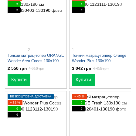
6
6
6
6
2
1
Тонкий матрац-топер ORANGE
Тонкий матрац-топпер Orange
Wonder Area Cocos 130x190
Wonder Plus 130x190
см
2 550 грн
3 042 грн
4 010 грн
4 415 грн
Купити
Купити
БЕЗКОШТОВНА ДОСТАВКА
− 45 %
− 31 %
6
6
6
6