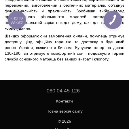
перевірений, виготовлений з безпечних матеріалів, об’єднує
функціональність й практичність. Зробивши вибір серед
представленого різноманіття моделей, завжди можна
КНОПКА
ЗВ'ЯЗКУ
підібрати ідеальний варіант як для дому, так і для тимчасового
користування.
Швидко оформлюючи замовлення онлайн, покупець отримує
доступну ціну, офіційну гарантію та доставку в будь-який
регіон України, включно з Києвом. Купуючи топер на диван
130х190, ви отримуєте комфортний сон і подовжуєте термін
служби основного матраца без зайвих витрат і клопоту.
080 04 45 126
Контакти
Повна версія сайту
© 2026