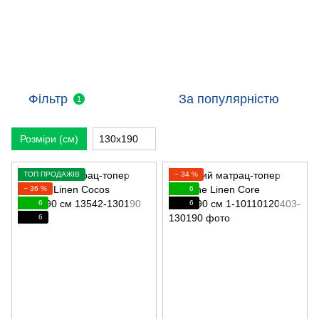
Фільтр
За популярністю
1
Розміри (см)
130х190
ТОП ПРОДАЖІВ
− 34 %
− 36 %
6
6
6
6