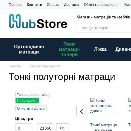
Перейти до основного контенту
Про нас
Контакти
Оплата
Доставка
Обмін та повернення
Умо
Магазин матраців та меблів
Тонкі
Ортопедичні
матраци-
Ліжка
Диван
матраци
топери
Головна
Тонкі матраци-топери
Тонкі полуторні матраци
Тип спального місця:
Полуторне
Очистити фільтр
Ціна, грн
Тонкі матраци
Т
Від Ціна, грн
До Ціна, грн
ОК
на диван