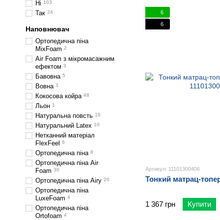
Ні
103
6
Так
24
6
Наповнювач
Ортопедична піна
MixFoam
2
Air Foam з мікромасажним
ефектом
3
Бавовна
5
Вовна
3
Кокосова койра
48
Льон
1
Натуральна повсть
16
Натуральний Latex
10
Нетканний матеріал
FlexFeel
6
Ортопедична піна
8
Ортопедична піна Air
Артикул: 11101300406
Foam
30
Тонкий матрац-топер
Ортопедична піна Airy
26
Ортопедична піна
LuxeFoam
4
1 367 грн
Купити
Ортопедична піна
Ortofoam
4