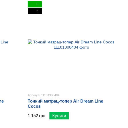
6
6
Артикул: 11101300404
ne
Тонкий матрац-топер Air Dream Line
Cocos
1 152 грн
Купити