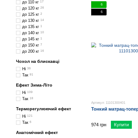
до 110 кг
17
6
до 120 кг
26
6
до 125 кг
2
до 130 кг
14
до 135 кг
1
до 140 кг
10
до 145 кг
1
до 150 кг
7
до 200 кг
16
Чохол на блискавці
Ні
36
Так
91
Ефект Зима-Літо
Ні
109
Так
18
Артикул: 11101300401
Терморегулюючий ефект
Тонкий матрац-топер
Ні
121
Так
6
974 грн
Купити
Анатомічний ефект