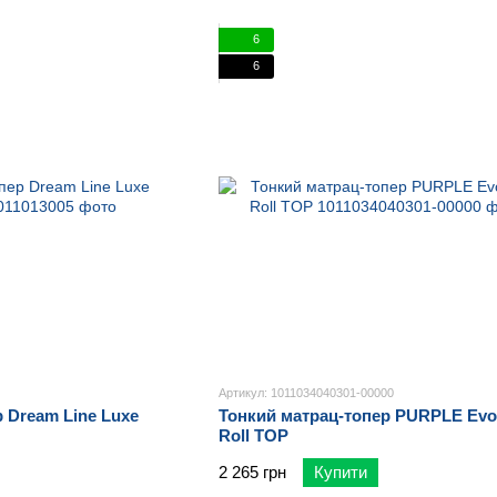
6
6
Артикул: 1011034040301-00000
 Dream Line Luxe
Тонкий матрац-топер PURPLE Evol
Roll TOP
2 265 грн
Купити