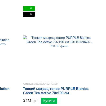
6
6
Артикул: 10110120402-70190
ution
Тонкий матрац-топер PURPLE Bionica
Green Tea Active 70х190 см
3 131 грн
Купити