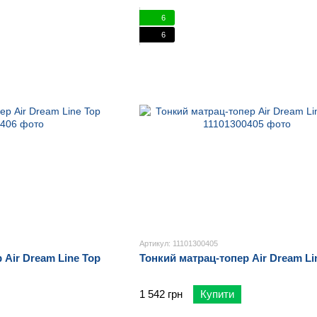
6
6
Артикул: 11101300405
 Air Dream Line Top
Тонкий матрац-топер Air Dream Li
1 542 грн
Купити