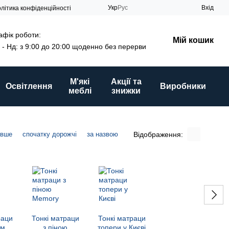
Укр
Рус
Вхід
літика конфіденційності
афік роботи:
Мій кошик
 - Нд: з 9:00 до 20:00 щоденно без перерви
М'які
Акції та
Освітлення
Виробники
меблі
знижки
Відображення:
евше
спочатку дорожчі
за назвою
раци
Тонкі матраци
Тонкі матраци
ом
з піною
топери у Києві