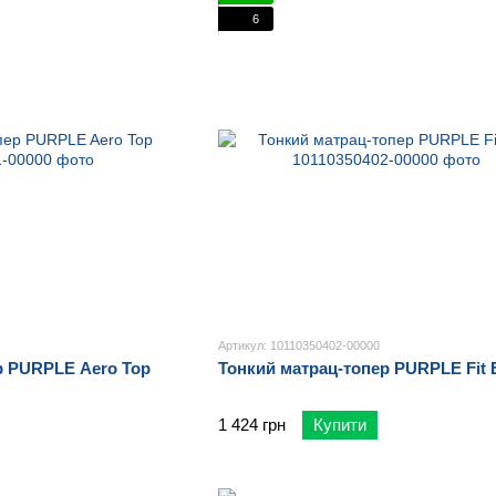
6
Артикул: 10110350402-00000
р PURPLE Aero Top
Тонкий матрац-топер PURPLE Fit 
1 424 грн
Купити