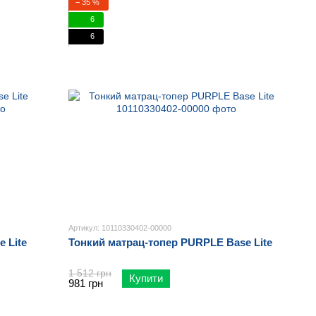
− 35 %
6
6
Артикул: 10110330402-00000
 Lite
Тонкий матрац-топер PURPLE Base Lite
1 512 грн
Купити
981 грн