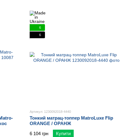
6
6
Артикул: 1230092018-4440
Matro-
Тонкий матрац-топпер MatroLuxe Flip
кос
ORANGE / ОРАНЖ
6 104 грн
Купити