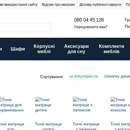
ви використання сайту
Відгуки про магазин
Договір публічної оферти
По
Гр
080 04 45 126
Пн
Передзвонити вам?
Корпусні
Аксесуари
Комплекти
и
Шафи
меблі
для сну
меблів
за популярністю
спочатку деш
Сортування:
онкі матраци
Тонкі матраци
Тонкі матраци
Тонкі мат
для
дитячі
з латексом
з кокос