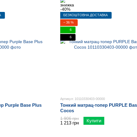
А
БЕЗКОШТОВНА ДОСТАВКА
− 36 %
6
6
Артикул: 10110330403-00000
р Purple Base Plus
Тонкий матрац-топер PURPLE Base
Cocos
1 906 грн
Купити
1 213 грн