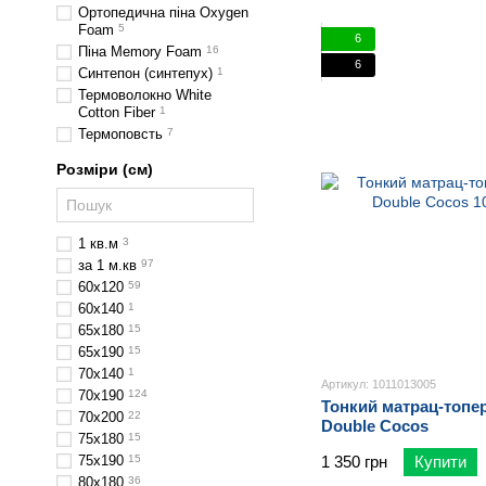
Ортопедична піна Oxygen
Foam
5
6
Піна Memory Foam
16
6
Синтепон (синтепух)
1
Термоволокно White
Cotton Fiber
1
Термоповсть
7
Розміри (см)
1 кв.м
3
за 1 м.кв
97
60х120
59
60х140
1
65х180
15
65х190
15
70х140
1
Артикул: 1011013005
70х190
124
Тонкий матрац-топер
70х200
22
Double Cocos
75х180
15
75х190
15
1 350 грн
Купити
80х180
36