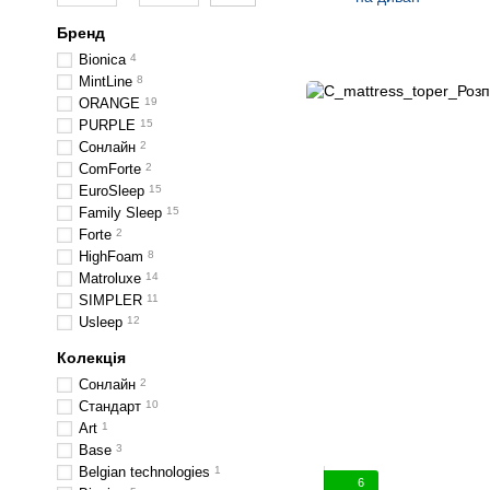
в
Бренд
Bionica
4
MintLine
8
ORANGE
19
PURPLE
15
Сонлайн
2
ComForte
2
EuroSleep
15
Family Sleep
15
Forte
2
HighFoam
8
Matroluxe
14
SIMPLER
11
Usleep
12
Колекція
Сонлайн
2
Стандарт
10
Art
1
Base
3
Belgian technologies
1
6