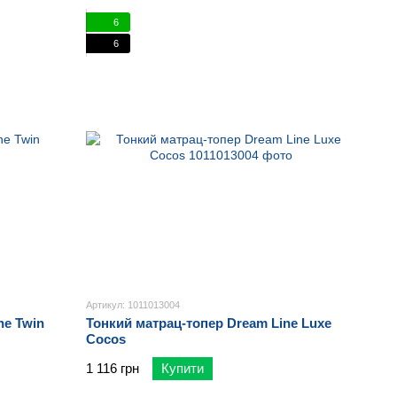
6
6
Артикул: 1011013004
ne Twin
Тонкий матрац-топер Dream Line Luxe
Cocos
1 116 грн
Купити