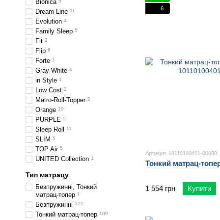
Bionica
5
6
Dream Line
11
Evolution
4
Family Sleep
5
Fit
2
Flip
6
Forte
1
Gray-White
4
in Style
1
Low Cost
2
Matro-Roll-Topper
2
Orange
19
PURPLE
5
Sleep Roll
11
SLIM
5
TOP Air
5
Артикул: 10110100401-00000
UNITED Collection
1
Тонкий матрац-топе
Тип матрацу
Безпружинні, Тонкий
1 554 грн
Купити
матрац-топер
1
Безпружинні
122
Тонкий матрац-топер
109