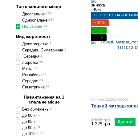
Тип спального місця
Двоспальне
127
БЕЗКОШТОВНА ДОСТАВК
Односпальне
127
− 47 %
Полуторне
127
6
Вид жорсткості
6
Дуже жорстка
1
Середня, Симетрична
1
Середня
1
Жорстка
50
М'яка
26
Різнобічна
42
Середня
89
Симетрична
65
Навантаження на 1
Артикул: 1111013-00000
спальне місце
Тонкий матрац-топпе
Без обмежень
2
до 80 кг
1
2 508 грн
Купити
до 85 кг
1
1 329 грн
до 90 кг
8
до 100 кг
21