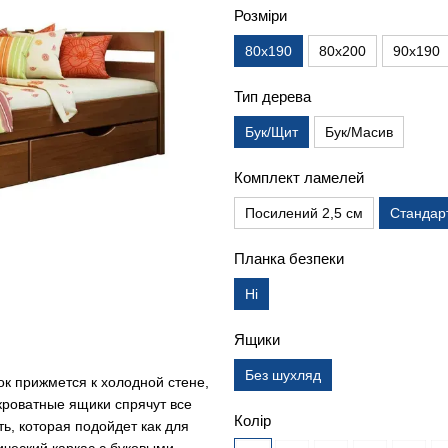
Розміри
80х190
80х200
90х190
Тип дерева
Бук/Щит
Бук/Масив
Комплект ламелей
Посилений 2,5 см
Стандар
Планка безпеки
Ні
Ящики
Без шухляд
ок прижмется к холодной стене,
кроватные ящики спрячут все
Колір
ь, которая подойдет как для
ический каркас с буковыми