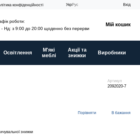
Укр
Рус
Вхід
літика конфіденційності
афік роботи:
Мій кошик
 - Нд: з 9:00 до 20:00 щоденно без перерви
М'які
Акції та
Освітлення
Виробники
меблі
знижки
Артикул
2092020-7
Порівняти
В бажання
ичувальної знижки