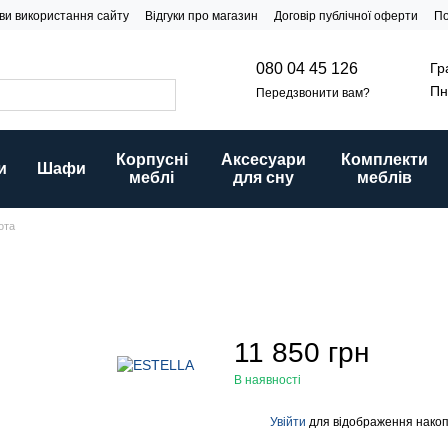
ви використання сайту
Відгуки про магазин
Договір публічної оферти
По
Гр
080 04 45 126
Пн
Передзвонити вам?
Корпусні
Аксесуари
Комплекти
и
Шафи
меблі
для сну
меблів
ота
11 850 грн
В наявності
Увійти
для відображення накоп
%