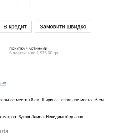
В кредит
Замовити швидко
ПОКУПКА ЧАСТИНАМИ
6 платежів по 1 975.00 грн
ьне
пальное место +8 см, Ширина – спальное место +6 см
д матрац: букові Ламелі Невидимі з'єднання
нтія