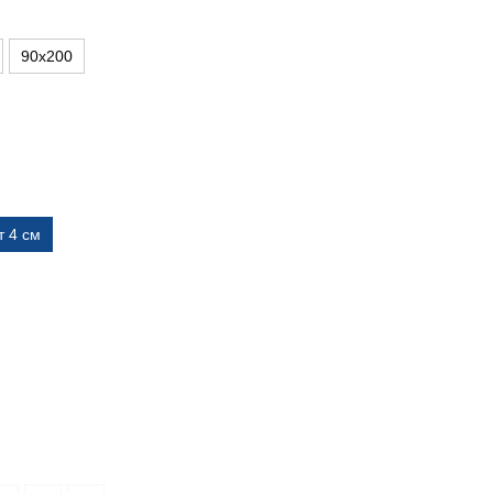
90х200
т 4 см