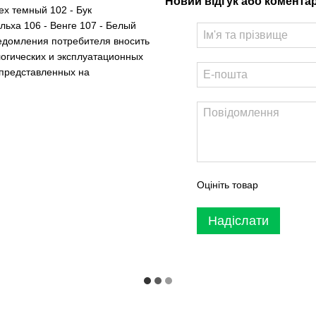
Новий відгук або комента
ех темный 102 - Бук
льха 106 - Венге 107 - Белый
ведомления потребителя вносить
логических и эксплуатационных
 представленных на
Оцініть товар
Надіслати