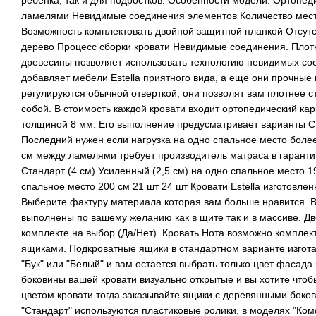
ламелями Невидимые соединения элементов Количество мест 
Возможность комплектовать двойной защитной планкой Отсутс
дерево Процесс сборки кровати Невидимые соединения. Плот
древесины позволяет использовать технологию невидимых со
добавляет мебели Estella приятного вида, а еще они прочные
регулируются обычной отверткой, они позволят вам плотнее с
собой. В стоимость каждой кровати входит ортопедический ка
толщиной 8 мм. Его выполнение предусматривает варианты С
Последний нужен если нагрузка на одно спальное место более
см между ламелями требует производитель матраса в гарант
Стандарт (4 см) Усиленный (2,5 см) на одно спальное место 1
спальное место 200 см 21 шт 24 шт Кровати Estella изготовлен
Выберите фактуру материала которая вам больше нравится. В
выполнены по вашему желанию как в щите так и в массиве. Дв
комплекте на выбор (Да/Нет). Кровать Нота возможно компле
ящиками. Подкроватные ящики в стандартном варианте изгота
"Бук" или "Белый" и вам остается выбрать только цвет фасада
боковины вашей кровати визуально открытые и вы хотите чтоб
цветом кровати тогда заказывайте ящики с деревянными боко
"Стандарт" используются пластиковые ролики, в моделях "Ком