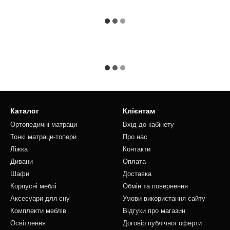
Каталог
Клієнтам
Ортопедичні матраци
Вхід до кабінету
Тонкі матраци-топери
Про нас
Ліжка
Контакти
Дивани
Оплата
Шафи
Доставка
Корпусні меблі
Обмін та повернення
Аксесуари для сну
Умови використання сайту
Комплекти меблів
Відгуки про магазин
Освітлення
Договір публічної оферти