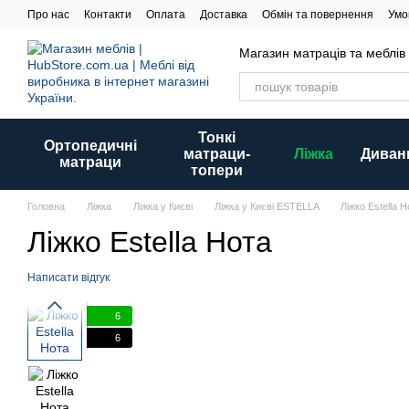
Перейти до основного контенту
Про нас
Контакти
Оплата
Доставка
Обмін та повернення
Умо
Магазин матраців та меблів
Тонкі
Ортопедичні
матраци-
Ліжка
Диван
матраци
топери
Головна
Ліжка
Ліжка у Києві
Ліжка у Києві ESTELLA
Ліжко Estella Н
Ліжко Estella Нота
Написати відгук
6
6