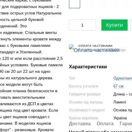
для подкроватных ящиков - 2
твие острых углов Натуральное
ность цельной буковой
Купити
единений. Это
 и надежные. Стальные винты
тянуть элементы кровати между
ркас с буковыми ламелями
ОПЛАТА ЧАСТИНАМИ
6 платежів по 1 975.00 грн
тандарт и Усиленный.
 120 кг или если расстояние 2,5
ийных условиях. Буковые ламели
Характеристики
90 см 20 шт 22 шт на одно
ны из натурального дерева.
Тип
Односпал
се модели могут быть
Висота узголів'я
67 см
ойная планка безопасности в
Габаритні розміри
Длина – с
ктовать вместительными
Основа під матрац
Ламелі
вливаются из ДСП в цветах
 ящика под цвет кровати. Если
Особливості моделі
Основа пі
ы цвет ящиков совпадал с
Країна виробник
Україна
винами. В моделях ящиков
Доставка
Оплата
Гара
форт" - резиновые. Кровати