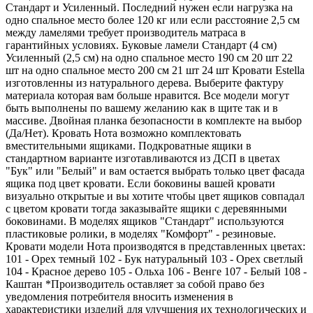
Стандарт и Усиленный. Последний нужен если нагрузка на
одно спальное место более 120 кг или если расстояние 2,5 см
между ламелями требует производитель матраса в
гарантийных условиях. Буковые ламели Стандарт (4 см)
Усиленный (2,5 см) на одно спальное место 190 см 20 шт 22
шт на одно спальное место 200 см 21 шт 24 шт Кровати Estella
изготовленны из натурального дерева. Выберите фактуру
материала которая вам больше нравится. Все модели могут
быть выполнены по вашему желанию как в щите так и в
массиве. Двойная планка безопасности в комплекте на выбор
(Да/Нет). Кровать Нота возможно комплектовать
вместительными ящиками. Подкроватные ящики в
стандартном варианте изготавливаются из ДСП в цветах
"Бук" или "Белый" и вам остается выбрать только цвет фасада
ящика под цвет кровати. Если боковины вашей кровати
визуально открытые и вы хотите чтобы цвет ящиков совпадал
с цветом кровати тогда заказывайте ящики с деревянными
боковинами. В моделях ящиков "Стандарт" используются
пластиковые ролики, в моделях "Комфорт" - резиновые.
Кровати модели Нота производятся в представленных цветах:
101 - Орех темный 102 - Бук натуральный 103 - Орех светлый
104 - Красное дерево 105 - Ольха 106 - Венге 107 - Белый 108 -
Каштан *Производитель оставляет за собой право без
уведомления потребителя вносить изменения в
характеристики изделий для улучшения их технологических и