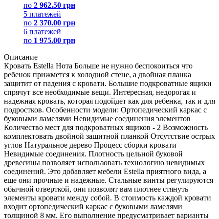
по
2 962.50 грн
5 платежей
по
2 370.00 грн
6 платежей
по
1 975.00 грн
Описание
Кровать Estella Нота Больше не нужно беспокоиться что
ребенок прижмется к холодной стене, а двойная планка
защитит от падения с кровати. Большие подкроватные ящики
спрячут все необходимые вещи. Интересная, недорогая и
надежная кровать, которая подойдет как для ребенка, так и для
подростков. Особенности модели: Ортопедический каркас с
буковыми ламелями Невидимые соединения элементов
Количество мест для подкроватных ящиков - 2 Возможность
комплектовать двойной защитной планкой Отсутствие острых
углов Натуральное дерево Процесс сборки кровати
Невидимые соединения. Плотность цельной буковой
древесины позволяет использовать технологию невидимых
соединений. Это добавляет мебели Estella приятного вида, а
еще они прочные и надежные. Стальные винты регулируются
обычной отверткой, они позволят вам плотнее стянуть
элементы кровати между собой. В стоимость каждой кровати
входит ортопедический каркас с буковыми ламелями
толщиной 8 мм. Его выполнение предусматривает варианты