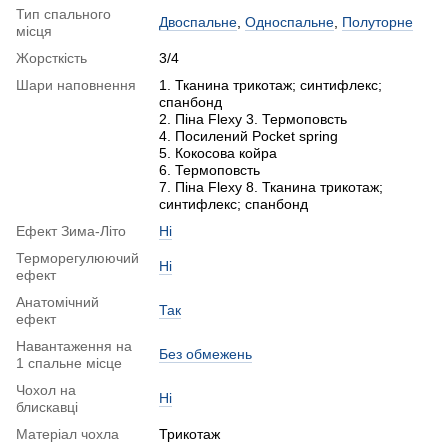
Тип спального
Двоспальне
,
Односпальне
,
Полуторне
місця
Жорсткість
3/4
Шари наповнення
1. Тканина трикотаж; синтифлекс;
спанбонд
2. Піна Flexy 3. Термоповсть
4. Посилений Pocket spring
5. Кокосова койра
6. Термоповсть
7. Піна Flexy 8. Тканина трикотаж;
синтифлекс; спанбонд
Ефект Зима-Літо
Ні
Терморегулюючий
Ні
ефект
Анатомічний
Так
ефект
Навантаження на
Без обмежень
1 спальне місце
Чохол на
Ні
блискавці
Матеріал чохла
Трикотаж