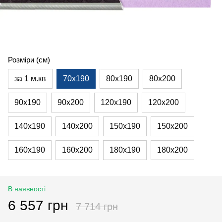
Розміри (см)
за 1 м.кв
70х190
80х190
80х200
90х190
90х200
120х190
120х200
140х190
140х200
150х190
150х200
160х190
160х200
180х190
180х200
В наявності
6 557 грн
7 714 грн