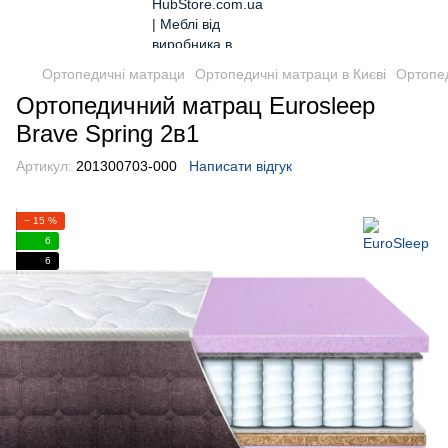
Ортопедичні матраци
Ортопедичні матраци в Києві
Ортопед
Ортопедичний матрац Eurosleep
Brave Spring 2в1
Артикул:
201300703-000
Написати відгук
− 15 %
6
6