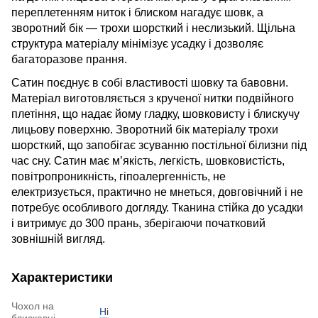
переплетенням ниток і блиском нагадує шовк, а
зворотний бік — трохи шорсткий і неслизький. Щільна
структура матеріалу мінімізує усадку і дозволяє
багаторазове прання.
Сатин поєднує в собі властивості шовку та бавовни.
Матеріал виготовляється з крученої нитки подвійного
плетіння, що надає йому гладку, шовковисту і блискучу
лицьову поверхню. Зворотний бік матеріалу трохи
шорсткий, що запобігає зсуванню постільної білизни під
час сну. Сатин має м’якість, легкість, шовковистість,
повітропроникність, гіпоалергенність, не
електризується, практично не мнеться, довговічний і не
потребує особливого догляду. Тканина стійка до усадки
і витримує до 300 прань, зберігаючи початковий
зовнішній вигляд.
Характеристики
Чохол на
Ні
блискавці