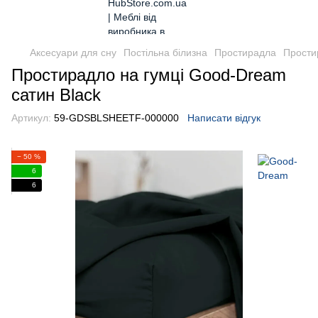
Аксесуари для сну
Постільна білизна
Простирадла
Прости
Простирадло на гумці Good-Dream
сатин Black
Артикул:
59-GDSBLSHEETF-000000
Написати відгук
− 50 %
6
6