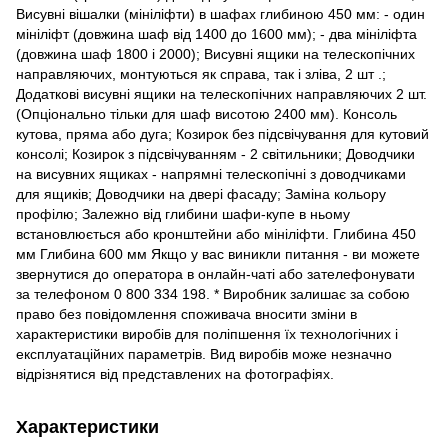
Висувні вішалки (мініліфти) в шафах глибиною 450 мм: - один
мініліфт (довжина шаф від 1400 до 1600 мм); - два мініліфта
(довжина шаф 1800 і 2000); Висувні ящики на телескопічних
направляючих, монтуються як справа, так і зліва, 2 шт .;
Додаткові висувні ящики на телескопічних направляючих 2 шт.
(Опціонально тільки для шаф висотою 2400 мм). Консоль
кутова, пряма або дуга; Козирок без підсвічування для кутовий
консолі; Козирок з підсвічуванням - 2 світильники; Доводчики
на висувних ящиках - напрямні телескопічні з доводчиками
для ящиків; Доводчики на двері фасаду; Заміна кольору
профілю; Залежно від глибини шафи-купе в ньому
встановлюється або кронштейни або мініліфти. Глибина 450
мм Глибина 600 мм Якщо у вас виникли питання - ви можете
звернутися до оператора в онлайн-чаті або зателефонувати
за телефоном 0 800 334 198. * Виробник залишає за собою
право без повідомлення споживача вносити зміни в
характеристики виробів для поліпшення їх технологічних і
експлуатаційних параметрів. Вид виробів може незначно
відрізнятися від представлених на фотографіях.
Характеристики