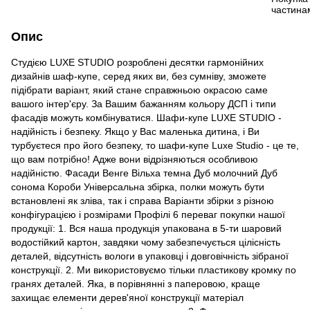
Опис
Студією LUXE STUDIO розроблені десятки гармонійних
дизайнів шаф-купе, серед яких ви, без сумніву, зможете
підібрати варіант, який стане справжньою окрасою саме
вашого інтер'єру. За Вашим бажанням кольору ДСП і типи
фасадів можуть комбінуватися. Шафи-купе LUXE STUDIO -
надійність і безпеку. Якщо у Вас маленька дитина, і Ви
турбуєтеся про його безпеку, то шафи-купе Luxe Studio - це те,
що вам потрібно! Адже вони відрізняються особливою
надійністю. Фасади Венге Вільха темна Дуб молочний Дуб
сонома Короби Універсальна збірка, полки можуть бути
встановлені як зліва, так і справа Варіанти збірки з різною
конфігурацією і розмірами Профілі 6 переваг покупки нашої
продукції: 1. Вся наша продукція упакована в 5-ти шаровий
водостійкий картон, завдяки чому забезпечується цілісність
деталей, відсутність вологи в упаковці і довговічність зібраної
конструкції. 2. Ми використовуємо тільки пластикову кромку по
гранях деталей. Яка, в порівнянні з паперовою, краще
захищає елементи дерев'яної конструкції матеріал