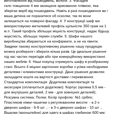
виготовлення від пошкоджень, вологи. 3. Фасадне
скло товщиною 4 мм захищене армованою плівкою, яка
зберігає виріб від пошкоджень. Навіть в разі пошкодження ви і
ваша дитина не поранитися об осколки, так як вони
залишаться на поверхні фасаду. 4. У конструкції шаф ми
використовуємо металевий профіль щільністю 350 грам на 1
м.п. Такий профіль збільшує міцність конструкції, надає бідьшу
жорсткість, збільшує термін служби. 5. Шафи нашого
виробництва збираються на конфірмати, а не на гвинти.
Завдяки такому конструктивному рішенню нашу продукцію
можна розбирати і збирати кілька разів. Це ідеальне рішення
під час частих переїздів або при комерційному використанні
наших меблів. 6. Наші покупці отримують шафу в розібраному
стані. Всього 4 міцних картонних коробки з усіма необхідними
деталями і елементами конструкції. Дане рішення дозволяє
заощадити кошти на вартості доставки і перевезення.
Стандартна комплектація: Додаткова комплектація та
аксесуари (оплачується додатково): Корпус (кромка 0,5 мм -
для внутрішніх деталей, 2 мм - для зовнішніх деталей);
Розсувна система; Полки; Колір профілю: №1 срібло;
Пластикові ніжки-чашечки з регулюванням висоти: - в 2-х
дверних шафах - 6-8 шт .; - в 3-х дверних шафах - 10 шт .;
Вішалки (кронштейни) для одягу в шафах глибиною 600 мм;