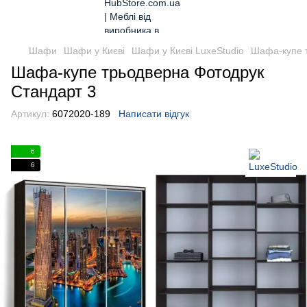
Шафи
Шафи у Києві
Шафи у Києві LuxeStudio
Шафа-купе 
Шафа-купе трьодверна Фотодрук
Стандарт 3
Артикул:
6072020-189
Написати відгук
6
6