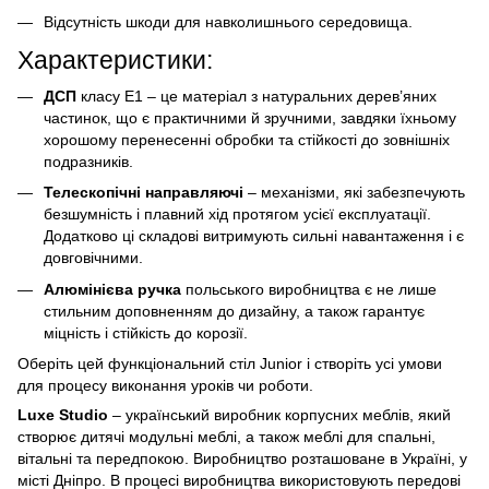
Відсутність шкоди для навколишнього середовища.
Характеристики:
ДСП
класу Е1 – це матеріал з натуральних дерев’яних
частинок, що є практичними й зручними, завдяки їхньому
хорошому перенесенні обробки та стійкості до зовнішніх
подразників.
Телескопічні направляючі
– механізми, які забезпечують
безшумність і плавний хід протягом усієї експлуатації.
Додатково ці складові витримують сильні навантаження і є
довговічними.
Алюмінієва ручка
польського виробництва є не лише
стильним доповненням до дизайну, а також гарантує
міцність і стійкість до корозії.
Оберіть цей функціональний стіл Junior і створіть усі умови
для процесу виконання уроків чи роботи.
Luxe Studio
– український виробник корпусних меблів, який
створює дитячі модульні меблі, а також меблі для спальні,
вітальні та передпокою. Виробництво розташоване в Україні, у
місті Дніпро. В процесі виробництва використовують передові