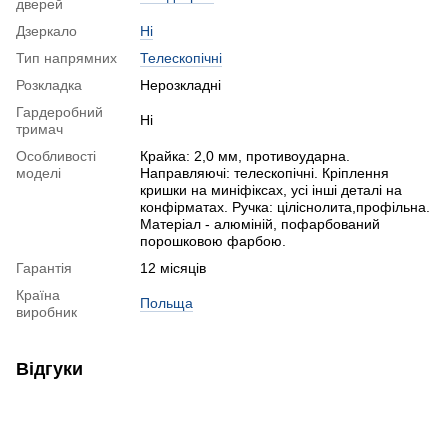
дверей
Дзеркало
Ні
Тип напрямних
Телескопічні
Розкладка
Нерозкладні
Гардеробний
Ні
тримач
Особливості
Крайка: 2,0 мм, противоударна.
моделі
Направляючі: телескопічні. Кріплення
кришки на миніфіксах, усі інші деталі на
конфірматах. Ручка: ціліснолита,профільна.
Матеріал - алюміній, пофарбований
порошковою фарбою.
Гарантія
12 місяців
Країна
Польща
виробник
Відгуки