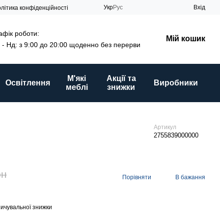
Укр
Рус
Вхід
літика конфіденційності
афік роботи:
Мій кошик
 - Нд: з 9:00 до 20:00 щоденно без перерви
М'які
Акції та
Освітлення
Виробники
меблі
знижки
Артикул
2755839000000
рн
Порівняти
В бажання
ичувальної знижки