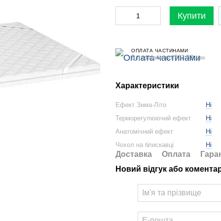
Купити
ОПЛАТА ЧАСТИНАМИ
6 платежів по 333.33 грн
Характеристики
Ефект Зима-Літо
Ні
Терморегулюючий ефект
Ні
Анатомічний ефект
Ні
Чохол на блискавці
Ні
Доставка
Оплата
Гара
Новий відгук або комента