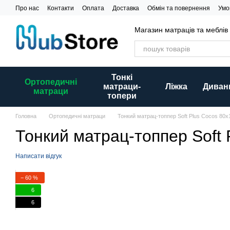
Перейти до основного контенту
Про нас
Контакти
Оплата
Доставка
Обмін та повернення
Умо
Магазин матраців та меблів
Тонкі
Ортопедичні
матраци-
Ліжка
Диван
матраци
топери
Головна
Ортопедичні матраци
Тонкий матрац-топпер Soft Plus Cocos 80x
Тонкий матрац-топпер Soft 
Написати відгук
− 60 %
6
6