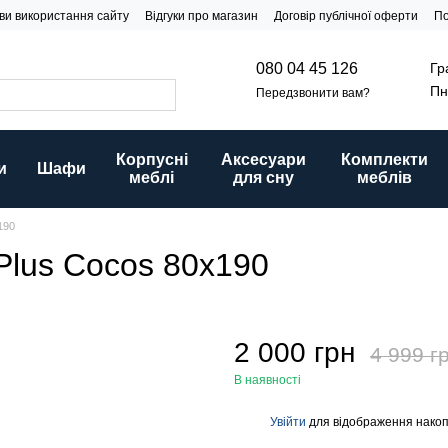
ви використання сайту
Відгуки про магазин
Договір публічної оферти
По
Гр
080 04 45 126
Пн
Передзвонити вам?
Корпусні
Аксесуари
Комплекти
и
Шафи
меблі
для сну
меблів
190
Plus Cocos 80x190
2 000 грн
4 999 г
В наявності
Увійти
для відображення накоп
%