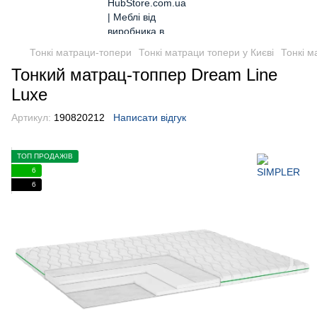
Тонкі матраци-топери
Тонкі матраци топери у Києві
Тонкі м
Тонкий матрац-топпер Dream Line
Luxe
Артикул:
190820212
Написати відгук
ТОП ПРОДАЖІВ
6
6