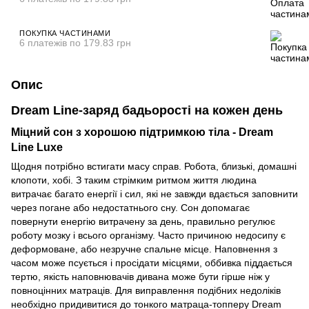
ПОКУПКА ЧАСТИНАМИ
6 платежів по 179.83 грн
Опис
Dream Line-заряд бадьорості на кожен день
Міцний сон з хорошою підтримкою тіла - Dream
Line Luxe
Щодня потрібно встигати масу справ. Робота, близькі, домашні
клопоти, хобі. З таким стрімким ритмом життя людина
витрачає багато енергії і сил, які не завжди вдається заповнити
через погане або недостатнього сну. Сон допомагає
повернути енергію витрачену за день, правильно регулює
роботу мозку і всього організму. Часто причиною недосипу є
деформоване, або незручне спальне місце. Наповнення з
часом може псується і просідати місцями, оббивка піддається
тертю, якість наповнювачів дивана може бути гірше ніж у
повноцінних матраців. Для виправлення подібних недоліків
необхідно придивитися до тонкого матраца-топперу Dream