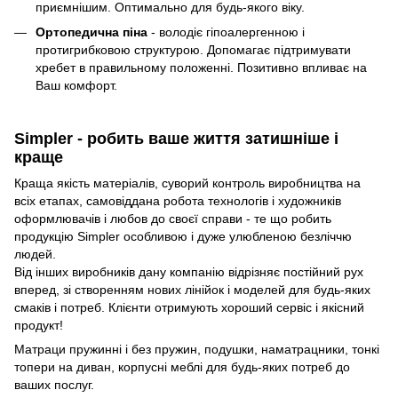
приємнішим. Оптимально для будь-якого віку.
Ортопедична піна
- володіє гіпоалергенною і
протигрибковою структурою. Допомагає підтримувати
хребет в правильному положенні. Позитивно впливає на
Ваш комфорт.
Simpler - робить ваше життя затишніше і
краще
Краща якість матеріалів, суворий контроль виробництва на
всіх етапах, самовіддана робота технологів і художників
оформлювачів і любов до своєї справи - те що робить
продукцію Simpler особливою і дуже улюбленою безліччю
людей.
Від інших виробників дану компанію відрізняє постійний рух
вперед, зі створенням нових лінійок і моделей для будь-яких
смаків і потреб. Клієнти отримують хороший сервіс і якісний
продукт!
Матраци пружинні і без пружин, подушки, наматрацники, тонкі
топери на диван, корпусні меблі для будь-яких потреб до
ваших послуг.