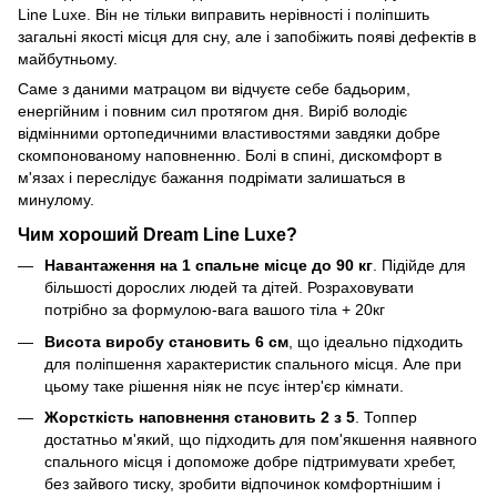
Line Luxe. Він не тільки виправить нерівності і поліпшить
загальні якості місця для сну, але і запобіжить появі дефектів в
майбутньому.
Саме з даними матрацом ви відчуєте себе бадьорим,
енергійним і повним сил протягом дня. Виріб володіє
відмінними ортопедичними властивостями завдяки добре
скомпонованому наповненню. Болі в спині, дискомфорт в
м'язах і переслідує бажання подрімати залишаться в
минулому.
Чим хороший Dream Line Luxe?
Навантаження на 1 спальне місце до 90 кг
. Підійде для
більшості дорослих людей та дітей. Розраховувати
потрібно за формулою-вага вашого тіла + 20кг
Висота виробу становить 6 см
, що ідеально підходить
для поліпшення характеристик спального місця. Але при
цьому таке рішення ніяк не псує інтер'єр кімнати.
Жорсткість наповнення становить 2 з 5
. Топпер
достатньо м'який, що підходить для пом'якшення наявного
спального місця і допоможе добре підтримувати хребет,
без зайвого тиску, зробити відпочинок комфортнішим і