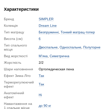
Характеристики
Бренд
SIMPLER
Колекція
Dream Line
Тип матрацу
Безпружинні
,
Тонкий матрац-топер
Висота (см)
6
Тип спального
Двоспальне
,
Односпальне
,
Полуторне
місця
Вид жорсткості
М'яка
,
Симетрична
Жорсткість
2/2
Шари наповнення
Ортопедическая пена
Ефект Зима-Літо
Так
Терморегулюючий
Так
ефект
Анатомічний
Ні
ефект
Навантаження на
до 90 кг
1 спальне місце