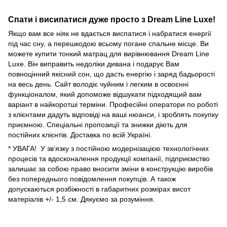
Спати і висипатися дуже просто з Dream Line Luxe!
Якщо вам все ніяк не вдається виспатися і набратися енергії
під час сну, а перешкодою всьому погане спальне місце. Ви
можете купити тонкий матрац для вирівнювання Dream Line
Luxe. Він виправить недоліки дивана і подарує Вам
повноцінний якісний сон, що дасть енергію і заряд бадьорості
на весь день. Сайт володіє чуйним і легким в освоєнні
функціоналом, який допоможе відшукати підходящий вам
варіант в найкоротші терміни. Професійні оператори по роботі
з клієнтами дадуть відповіді на ваші нюанси, і зроблять покупку
приємною. Спеціальні пропозиції та знижки діють для
постійних клієнтів. Доставка по всій Україні.
* УВАГА! У зв’язку з постiйною модернiзацiєю технологiчних
процесiв та вдосконалення продукцiї компанiї, пiдприємство
залишає за собою право вносити змiни в конструкцiю виробiв
без попереднього повiдомлення покупцiв. А також
допускаються розбіжності в габаритних розмірах висот
матеріалів +/- 1,5 см. Дякуємо за розумiння.