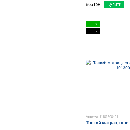
866 грн
Купити
6
6
Артикул: 11101300401
Тонкий матрац-топер