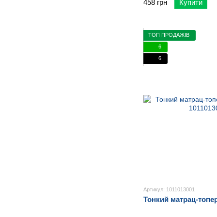
458 грн
Купити
ТОП ПРОДАЖІВ
6
6
Артикул: 1011013001
Тонкий матрац-топер 