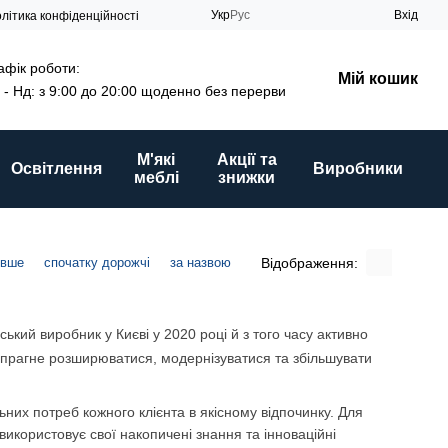
Укр
Рус
Вхід
літика конфіденційності
афік роботи:
Мій кошик
 - Нд: з 9:00 до 20:00 щоденно без перерви
М'які
Акції та
Освітлення
Виробники
меблі
знижки
Відображення:
евше
спочатку дорожчі
за назвою
ький виробник у Києві у 2020 році й з того часу активно
о прагне розширюватися, модернізуватися та збільшувати
ьних потреб кожного клієнта в якісному відпочинку. Для
икористовує свої накопичені знання та інноваційні