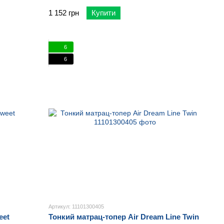
1 152 грн
Купити
6
6
Артикул: 11101300405
eet
Тонкий матрац-топер Air Dream Line Twin