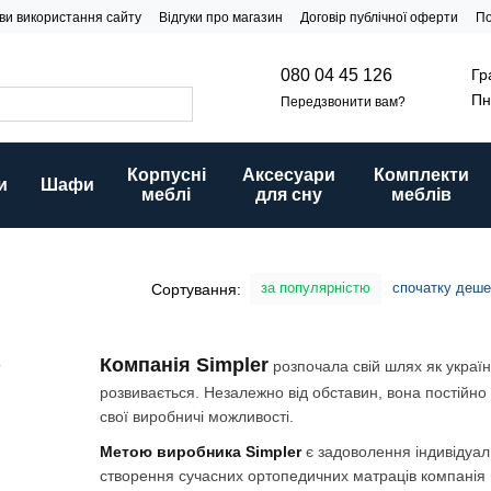
ви використання сайту
Відгуки про магазин
Договір публічної оферти
По
Гр
080 04 45 126
Пн
Передзвонити вам?
Корпусні
Аксесуари
Комплекти
и
Шафи
меблі
для сну
меблів
за популярністю
спочатку деш
Сортування:
Компанія Simpler
розпочала свій шлях як українс
розвивається. Незалежно від обставин, вона постійн
свої виробничі можливості.
Метою виробника Simpler
є задоволення індивідуал
створення сучасних ортопедичних матраців компанія в