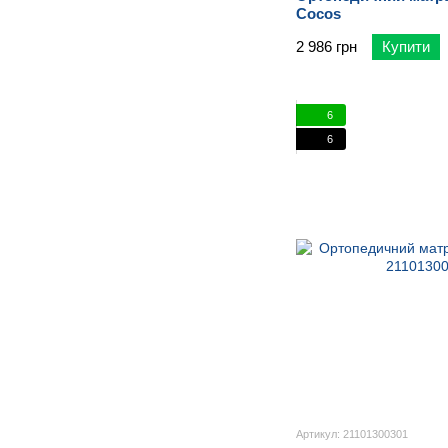
Cocos
2 986 грн
Купити
6
6
Артикул: 21101300301