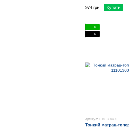
974 грн
Купити
6
6
Артикул: 11101300406
Тонкий матрац-топер