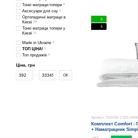
Тонкі матраци-топери
4
Аксесуари для сну
1
Ортопедичні матраци в
6
Києві
24
6
Тонкі матраци топери у
Києві
11
Made in Ukraine
3
ТОП ЦІНА!
3
Топ продажів
4
Ціна, грн
Від Ціна, грн
До Ціна, грн
ОК
Артикул: 7011030-17201-0000
Комплект Comfort - 
+ Наматрацник Simpl