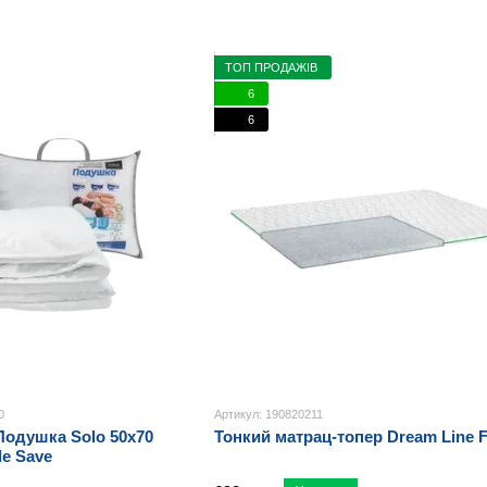
технології, щоб забезпечити глибокий сон та подарув
ТОП ПРОДАЖІВ
6
6
0
Артикул: 190820211
Подушка Solo 50x70
Тонкий матрац-топер Dream Line F
e Save