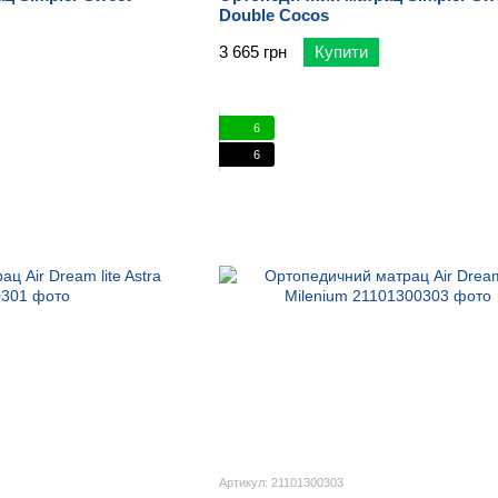
Double Cocos
3 665 грн
Купити
6
6
Артикул: 21101300303