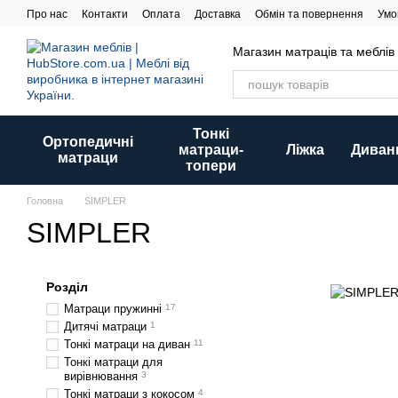
Перейти до основного контенту
Про нас
Контакти
Оплата
Доставка
Обмін та повернення
Умо
Магазин матраців та меблів
Тонкі
Ортопедичні
матраци-
Ліжка
Диван
матраци
топери
Головна
SIMPLER
SIMPLER
Розділ
Матраци пружинні
17
Дитячі матраци
1
Тонкі матраци на диван
11
Тонкі матраци для
вирівнювання
3
Тонкі матраци з кокосом
4