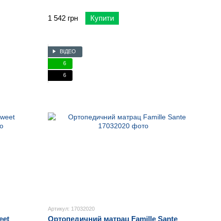
1 542 грн
Купити
ВІДЕО
6
6
Артикул: 17032020
eet
Ортопедичний матрац Famille Sante