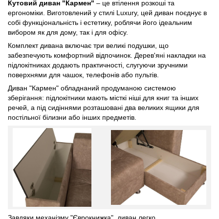
Кутовий диван "Кармен"
– це втілення розкоші та
ергономіки. Виготовлений у стилі Luxury, цей диван поєднує в
собі функціональність і естетику, роблячи його ідеальним
вибором як для дому, так і для офісу.
Комплект дивана включає три великі подушки, що
забезпечують комфортний відпочинок. Дерев'яні накладки на
підлокітниках додають практичності, слугуючи зручними
поверхнями для чашок, телефонів або пультів.
Диван "Кармен" обладнаний продуманою системою
зберігання: підлокітники мають місткі ніші для книг та інших
речей, а під сидіннями розташовані два великих ящики для
постільної білизни або інших предметів.
Завдяки механізму "Єврокнижка", диван легко