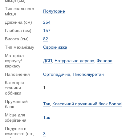
місця (см)
Тип спального
Полуторне
місця
Довжина (см)
254
Глибина (см)
157
Висота (см)
82
Тип механізму
Єврокнижка
Матеріал
корпусу/
ДСП
,
Натуральне дерево
,
Фанера
каркасу
Наповнення
Ортопедичне
,
Пінополіуретан
Категорія
тканини
1
оббивки
Пружинний
Так
,
Класичний пружинний блок Bonnel
блок
Місце для
Так
зберігання
Подушки в
комплекті (шт.,
3