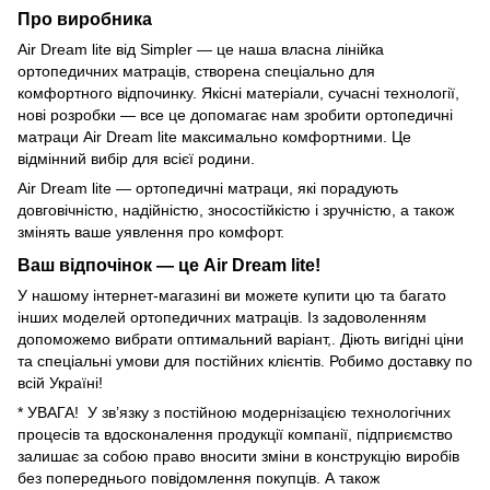
Про виробника
Air Dream lite від Simpler — це наша власна лінійка
ортопедичних матраців, створена спеціально для
комфортного відпочинку. Якісні матеріали, сучасні технології,
нові розробки — все це допомагає нам зробити ортопедичні
матраци Air Dream lite максимально комфортними. Це
відмінний вибір для всієї родини.
Air Dream lite — ортопедичні матраци, які порадують
довговічністю, надійністю, зносостійкістю і зручністю, а також
змінять ваше уявлення про комфорт.
Ваш відпочінок — це Air Dream lite!
У нашому інтернет-магазині ви можете купити цю та багато
інших моделей ортопедичних матраців. Із задоволенням
допоможемо вибрати оптимальний варіант,. Діють вигідні ціни
та спеціальні умови для постійних клієнтів. Робимо доставку по
всій Україні!
* УВАГА! У зв’язку з постiйною модернiзацiєю технологiчних
процесiв та вдосконалення продукцiї компанiї, пiдприємство
залишає за собою право вносити змiни в конструкцiю виробiв
без попереднього повiдомлення покупцiв. А також