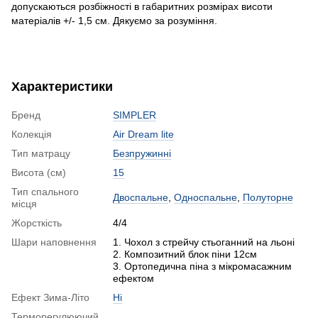
допускаються розбіжності в габаритних розмірах висоти
матеріалів +/- 1,5 см. Дякуємо за розумiння.
Характеристики
Бренд
SIMPLER
Колекція
Air Dream lite
Тип матрацу
Безпружинні
Висота (см)
15
Тип спального
Двоспальне
,
Односпальне
,
Полуторне
місця
Жорсткість
4/4
Шари наповнення
1. Чохол з стрейчу стьоганний на льоні
2. Композитний блок піни 12см
3. Ортопедична піна з мікромасажним
ефектом
Ефект Зима-Літо
Ні
Терморегулюючий