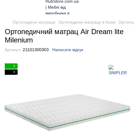
Ортопедичні матраци
Ортопедичні матраци в Києві
Ортопед
Ортопедичний матрац Air Dream lite
Milenium
Артикул:
21101300303
Написати відгук
6
6