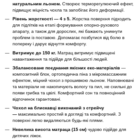
натуральним льоном.
Створює терморегулюючий ефект,
підвищує міцність чохла та запобігає його деформації.
Рівень жорсткості — 4 з 5.
Жорстка поверхня
підходить
для підлітків на етапі формування опорно-рухового
апарату, а також для дорослих, які бажають уникнути
проблем із поставою. Допомагає позбутися від болю в
попереку і дарує відчуття комфорту.
Витримує до 150 кг.
Матрац витримує підвищені
навантаження та підійде для більшості людей.
Збалансоване поєднання якісних еко-матеріалів
—
композитний блок, ортопедична піна з мікромассажним
ефектом, міцний чохол з прошивкою льоном. Наповнювачі
та матеріали не накопичують вологу та пил, не схильні до
появи грибка та цвілі. Комфортний сон та повноцінний
відпочинок гарантовані.
Чохол на блискавці виконаний з стрейчу
—
максимально простий в догляді та комфортний. З
поверхні легко видаляються будь-які плями.
Невелика висота матраца (15 см)
чудово підійде для
дитячих ліжок.