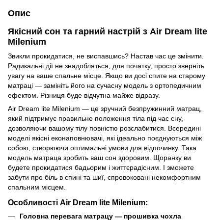
Опис
Якісний сон та гарний настрій з Air Dream lite
Milenium
Звикли прокидатися, не виспавшись? Настав час це змінити.
Радикальні дії не знадобляться, для початку, просто зверніть
увагу на ваше спальне місце. Якщо ви досі спите на старому
матраці — замініть його на сучасну модель з ортопедичним
ефектом. Різниця буде відчутна майже відразу.
Air Dream lite Milenium — це зручний безпружинний матрац,
який підтримує правильне положення тіла під час сну,
дозволяючи вашому тілу повністю розслабитися. Всередині
моделі якісні еконаповнювачі, які ідеально поєднуються між
собою, створюючи оптимальні умови для відпочинку. Така
модель матраца зробить ваш сон здоровим. Щоранку ви
будете прокидатися бадьорим і життєрадісним. І зможете
забути про біль в спині та шиї, спровоковані некомфортним
спальним місцем.
Особливості Air Dream lite Milenium:
Головна перевага матрацу — прошивка чохла