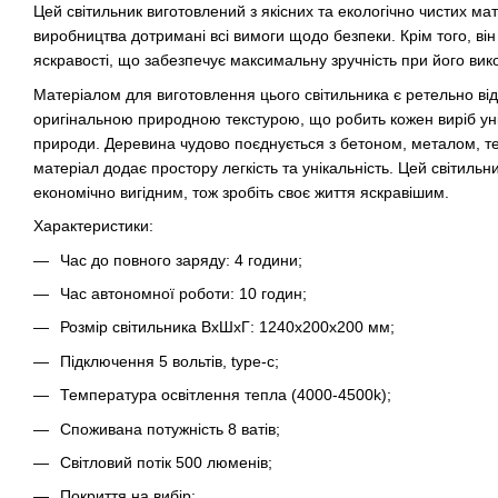
Цей світильник виготовлений з якісних та екологічно чистих мате
виробництва дотримані всі вимоги щодо безпеки. Крім того, в
яскравості, що забезпечує максимальну зручність при його вик
Матеріалом для виготовлення цього світильника є ретельно від
оригінальною природною текстурою, що робить кожен виріб ун
природи. Деревина чудово поєднується з бетоном, металом, т
матеріал додає простору легкість та унікальність. Цей світиль
економічно вигідним, тож зробіть своє життя яскравішим.
Характеристики:
Час до повного заряду: 4 години;
Час автономної роботи: 10 годин;
Розмір світильника ВхШхГ: 1240х200х200 мм;
Підключення 5 вольтів, type-c;
Температура освітлення тепла (4000-4500k);
Споживана потужність 8 ватів;
Світловий потік 500 люменів;
Покриття на вибір: