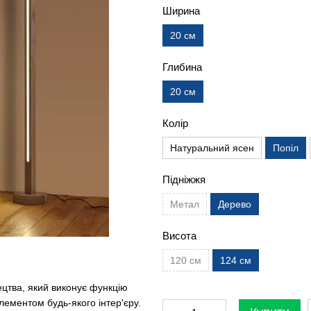
Ширина
20 см
Глибина
20 см
Колір
Натуральний ясен
Попіл
Підніжжя
Метал
Дерево
Висота
120 см
124 см
ецтва, який виконує функцію
лементом будь-якого інтер'єру.