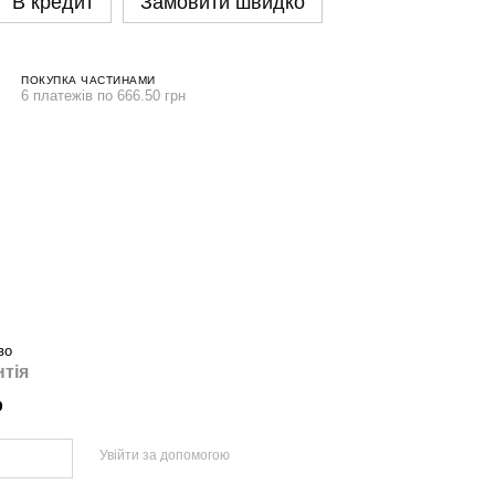
В кредит
Замовити швидко
ПОКУПКА ЧАСТИНАМИ
6 платежів по 666.50 грн
во
нтія
р
Увійти за допомогою