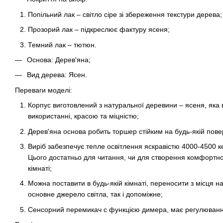
Попільний лак – світло сіре зі збереження текстури дерева;
Прозорий лак – підкреслює фактуру ясеня;
Темний лак – тютюн.
Основа: Дерев'яна;
Вид дерева: Ясен.
Переваги моделі:
Корпус виготовлений з натуральної деревини – ясеня, яка в
використанні, красою та міцністю;
Дерев'яна основа робить торшер стійким на будь-якій пове
Виріб забезпечує тепле освітлення яскравістю 4000-4500 к
Цього достатньо для читання, чи для створення комфортно
кімнаті;
Можна поставити в будь-якій кімнаті, переносити з місця н
основне джерело світла, так і допоміжне;
Сенсорний перемикач с функцією димера, має регулювання