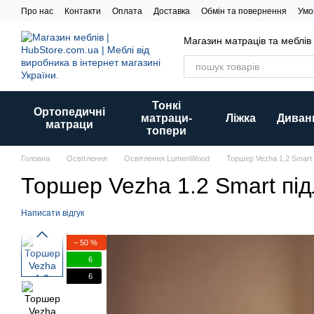
Перейти до основного контенту
Про нас
Контакти
Оплата
Доставка
Обмін та повернення
Умо
Магазин матраців та меблів
Тонкі
Ортопедичні
матраци-
Ліжка
Диван
матраци
топери
Головна
Освітлення
Освітлення LumenWood
Торшер Vezha 1.2 Smart 
Торшер Vezha 1.2 Smart під
Написати відгук
− 50 %
6
6