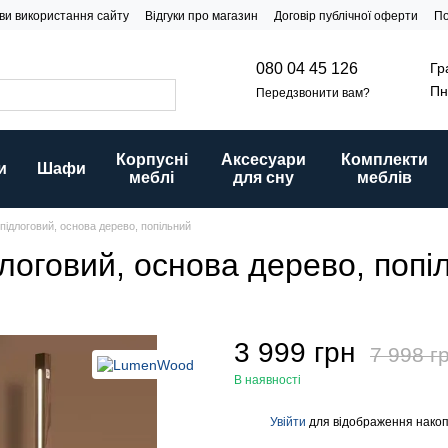
ви використання сайту
Відгуки про магазин
Договір публічної оферти
По
Гр
080 04 45 126
Пн
Передзвонити вам?
Корпусні
Аксесуари
Комплекти
и
Шафи
меблі
для сну
меблів
підлоговий, основа дерево, попільний
логовий, основа дерево, попі
3 999 грн
7 998 г
В наявності
Увійти
для відображення накоп
%