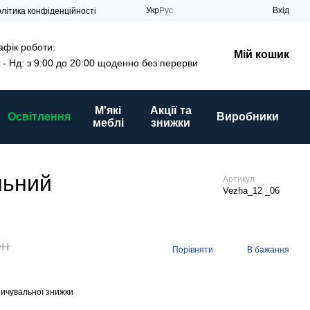
Укр
Рус
Вхід
літика конфіденційності
афік роботи:
Мій кошик
 - Нд: з 9:00 до 20:00 щоденно без перерви
М'які
Акції та
Освітлення
Виробники
меблі
знижки
льний
Артикул
Vezha_12 _06
рн
Порівняти
В бажання
ичувальної знижки