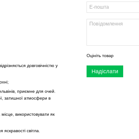
Оцініть товар
ідрізняється довговічністю у
Надіслати
рхні;
ельвінів, приємне для очей.
ї, затишної атмосфери в
а місце, використовувати як
 яскравості світла.