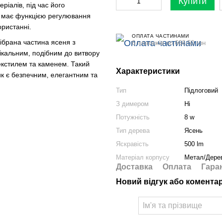
Купити
ріалів, під час його
ін має функцією регулювання
ористанні.
ОПЛАТА ЧАСТИНАМИ
ібрана частина ясеня з
6 платежів по 666.50 грн
ікальним, подібним до витвору
екстилем та каменем. Такий
Характеристики
ник є безпечним, елегантним та
Тип
Підлоговий
З димером
Ні
Потужність
8 w
Тип дерева
Ясень
Яскравість
500 lm
Матеріал корпусу
Метал/Дере
Доставка
Оплата
Гара
Новий відгук або комента