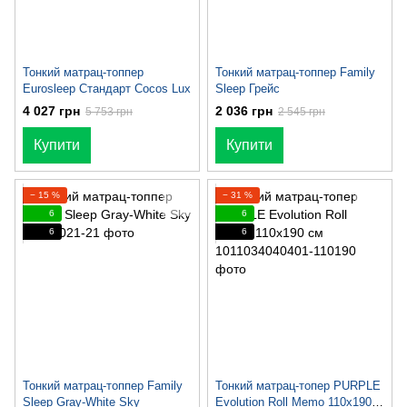
Тонкий матрац-топпер
Тонкий матрац-топпер Family
Eurosleep Стандарт Cocos Lux
Sleep Грейс
4 027 грн
2 036 грн
5 753 грн
2 545 грн
Купити
Купити
− 15 %
− 31 %
6
6
6
6
Тонкий матрац-топпер Family
Тонкий матрац-топер PURPLE
Sleep Gray-White Sky
Evolution Roll Memo 110x190