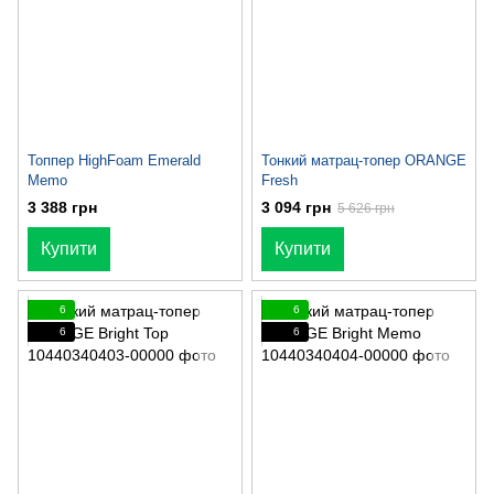
Топпер HighFoam Emerald
Тонкий матрац-топер ORANGE
Memo
Fresh
3 388 грн
3 094 грн
5 626 грн
Купити
Купити
6
6
6
6