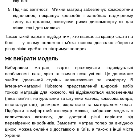
скутості.
Під час вагітності. М'який матрац забезпечує комфортний
відпочинок, покращує кровообіг і запобігає надмірному
тиску на організм, знижуючи ризик дискомфорту як для
жінки, так і для малюка.
Також такий варіант підійде тим, хто вважає за краще спати на
боці — у цьому положенні м'яка основа дозволяє зберегти
рівну лінію хребта та підтримує поперек.
Як вибрати модель
Вибираючи матрац, варто враховувати індивідуальні
особливості: вага, зріст та звична поза уві сні. Це допоможе
знайти ідеальний ступінь навантаження та комфорту. В
інтернет-магазині Hubstore представлений широкий вибір
тонких матраців для кожного, які відрізняються наповненням
(піна пам'яті, натуральний та штучний латекс, кокосова койра,
пінополіуретан), розміром, жорсткістю та матеріалом чохла.
Підібрати комфортний аксесуар можна, вибравши модель з
величезного каталогу, де доступні різні варіанти від
перевірених виробників. Замовити матрац топер за вигідною
ціною можна онлайн з доставкою в Київ, а також в інші міста
України.