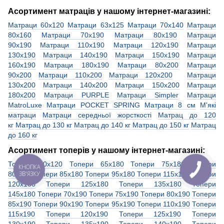
Асортимент матраців у нашому інтернет-магазині:
Матраци 60х120
Матраци 63х125
Матраци 70х140
Матраци
80х160
Матраци 70х190
Матраци 80х190
Матраци
90х190
Матраци 110х190
Матраци 120х190
Матраци
130х190
Матраци 140х190
Матраци 150х190
Матраци
160х190
Матраци 180х190
Матраци 80х200
Матраци
90х200
Матраци 110х200
Матраци 120х200
Матраци
130х200
Матраци 140х200
Матраци 150х200
Матраци
180х200
Матраци PURPLE
Матраци Simpler
Матраци
MatroLuxe
Матраци POCKET SPRING
Матраци 8 см
М'які
матраци
Матраци середньої жорсткості
Матрац до 120
кг
Матрац до 130 кг
Матрац до 140 кг
Матрац до 150 кг
Матрац
до 160 кг
Асортимент топерів у нашому інтернет-магазині:
Топери 60х120
Топери 65х180
Топери 75х180
Топери
КНОПКА
ЗВ'ЯЗКУ
80х180
Топери 85х180
Топери 95х180
Топери 115х180
Топери
120х180
Топери 125х180
Топери 135х180
Топери
145х180
Топери 70х190
Топери 75х190
Топери 80х190
Топери
85х190
Топери 90х190
Топери 95х190
Топери 110х190
Топери
115х190
Топери 120х190
Топери 125х190
Топери