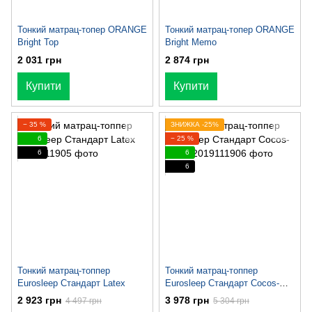
Тонкий матрац-топер ORANGE
Тонкий матрац-топер ORANGE
Bright Top
Bright Memo
2 031 грн
2 874 грн
Купити
Купити
− 35 %
ЗНИЖКА -25%
6
− 25 %
6
6
6
Тонкий матрац-топпер
Тонкий матрац-топпер
Eurosleep Стандарт Latex
Eurosleep Стандарт Cocos-
Latex
2 923 грн
3 978 грн
4 497 грн
5 304 грн