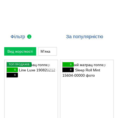
Фільтр
За популярністю
1
Вид жорсткості
М'яка
ТОП ПРОДАЖІВ
6
6
6
6