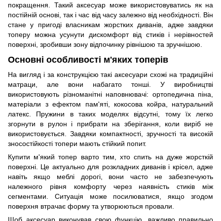
покращення. Такий аксесуар може використовуватись як на
постійній основі, так і час від часу залежно від необхідності. Він
стане у пригоді власникам жорстких диванів, адже завдяки
топеру можна усунути дискомфорт від стиків і нерівностей
поверхні, зробивши зону відпочинку рівнішою та зручнішою.
Основні особливості м'яких топерів
На вигляд і за конструкцією такі аксесуари схожі на традиційні
матраци, але вони набагато тонші. У виробництві
використовують різноманітні наповнювачі: ортопедична піна,
матеріали з ефектом пам'яті, кокосова койра, натуральний
латекс. Пружини в таких моделях відсутні, тому їх легко
згорнути в рулон і прибрати на зберігання, коли виріб не
використовується. Завдяки компактності, зручності та високій
зносостійкості топери мають стійкий попит.
Купити м'який топер варто тим, хто спить на дуже жорсткій
поверхні. Це актуально для розкладних диванів і крісел, адже
навіть якщо меблі дорогі, вони часто не забезпечують
належного рівня комфорту через наявність стиків між
сегментами. Ситуація може посилюватися, якщо згодом
поверхня втрачає форму та утворюються провали.
Щоб аксесуар виконував свою функцію, важливо правильно