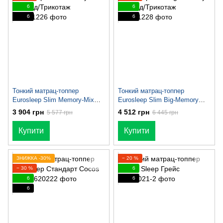
6
6
6
6
Тонкий матрац-топпер
Тонкий матрац-топпер
Eurosleep Slim Memory-Mix
Eurosleep Slim Big-Memory
Жакард/Трикотаж
Жакард/Трикотаж
3 904 грн
4 512 грн
5 577 грн
6 445 грн
Купити
Купити
ЗНИЖКА -30%
− 20 %
− 30 %
6
6
6
6