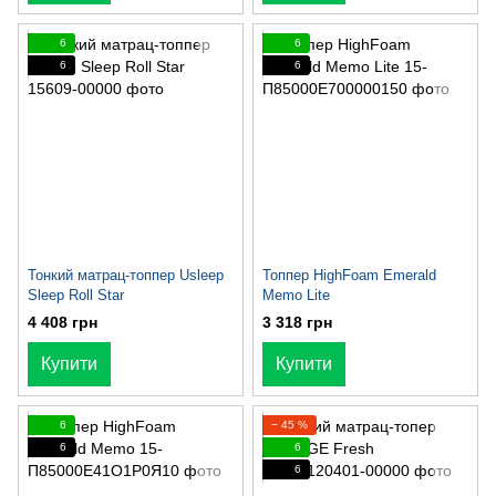
6
6
6
6
Тонкий матрац-топпер Usleep
Топпер HighFoam Emerald
Sleep Roll Star
Memo Lite
4 408 грн
3 318 грн
Купити
Купити
6
− 45 %
6
6
6