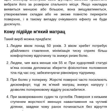
вибрати його за розміром спального місця. Якщо накладка
виявиться меншою або більшою, вона зміщуватиметься,
утворюватиме складки або не зможе повністю перекрити
поверхню, і в такому випадку очікуваного ефекту не буде
досягнуто.
Кому підійде м'який матрац
Такий виріб можна придбати:
Людям віком понад 50 років. З віком хребет потребує
дбайливого ставлення, мінімізація тиску сприяє більш
комфортному відпочинку та знижує ризик болю.
Людям, чия вага менше ніж 55 кг. При худорлявій статурі
м'яка основа допомагає зберегти фізіологічне положення
тіла під час сну, забезпечуючи рівномірну підтримку.
При болях у попереку. Жорсткі поверхні часто посилюють
дискомфорт, тоді як м'який матрац знижує напругу і
дозволяє поперековому відділу розслабитися.
При захворюваннях судин та суглобів. Поверхня з низьким
ступенем жорсткості зменшує навантаження на чутливі
ділянки, завдяки чому ранок починається без відчуття