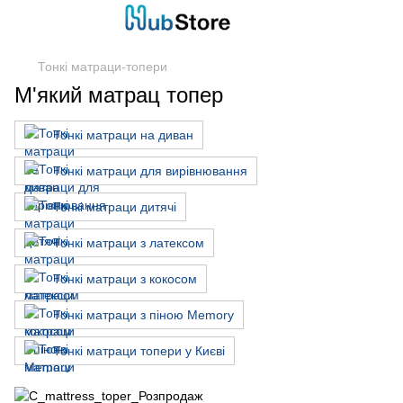
Тонкі матраци-топери
М'який матрац топер
Тонкі матраци на диван
Тонкі матраци для вирівнювання
Тонкі матраци дитячі
Тонкі матраци з латексом
Тонкі матраци з кокосом
Тонкі матраци з піною Memory
Тонкі матраци топери у Києві