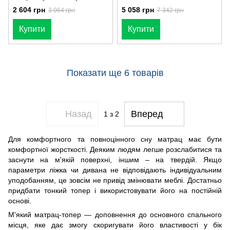
см
2 604 грн
5 058 грн
3 064 грн
7 342 грн
Купити
Купити
Показати ще 6 товарів
Назад
Вперед
1
з 2
Для комфортного та повноцінного сну матрац має бути
комфортної жорсткості. Деяким людям легше розслабитися та
заснути на м'якій поверхні, іншим – на твердій. Якщо
параметри ліжка чи дивана не відповідають індивідуальним
уподобанням, це зовсім не привід змінювати меблі. Достатньо
придбати тонкий топер і використовувати його на постійній
основі.
М'який матрац-топер — доповнення до основного спального
місця, яке дає змогу скоригувати його властивості у бік