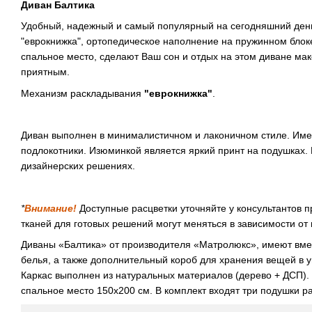
Диван Балтика
Удобный, надежный и самый популярный на сегодняшний де
"еврокнижка", ортопедическое наполнение на пружинном блоке
спальное место, сделают Ваш сон и отдых на этом диване м
приятным.
Механизм раскладывания
"еврокнижка"
.
Диван выполнен в минималистичном и лаконичном стиле. Им
подлокотники. Изюминкой является яркий принт на подушках. 
дизайнерских решениях.
*
Внимание!
Доступные расцветки уточняйте у консультантов пр
тканей для готовых решений могут меняться в зависимости от 
Диваны «Балтика» от производителя «Матролюкс», имеют вме
белья, а также дополнительный короб для хранения вещей в у
Каркас выполнен из натуральных материалов (дерево + ДСП).
спальное место 150х200 см. В комплект входят три подушки р