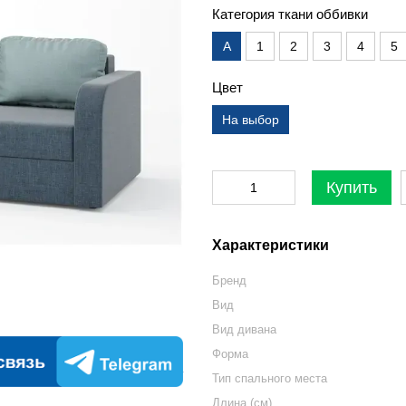
Категория ткани оббивки
А
1
2
3
4
5
Цвет
На выбор
Купить
Характеристики
Бренд
Вид
Вид дивана
Форма
Тип спального места
Длина (см)