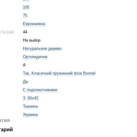
105
75
Еврокнижка
та (см)
44
На выбор
Натуральное дерево
Ортопедичне
А
Так
,
Класичний пружинний блок Bonnel
Да
С подлокотниками
3
,
66x42
Тканина
Украина
нтия
тарий