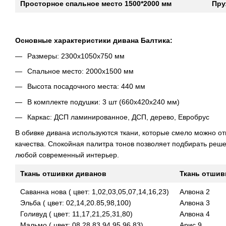
Просторное спальное место 1500*2000 мм
Пру
Основные характеристики дивана Балтика:
Размеры: 2300х1050х750 мм
Спальное место: 2000х1500 мм
Высота посадочного места: 440 мм
В комплекте подушки: 3 шт (660х420х240 мм)
Каркас: ДСП ламинированное, ДСП, дерево, Евробрус
В обивке дивана используются ткани, которые смело можно от
качества. Спокойная палитра тонов позволяет подбирать реш
любой современный интерьер.
Ткань отшивки диванов
Ткань отшив
Саванна нова ( цвет: 1,02,03,05,07,14,16,23)
Алвона 2
Эльба ( цвет: 02,14,20.85,98,100)
Алвона 3
Голивуд ( цвет: 11,17,21,25,31,80)
Алвона 4
Мальмо ( цвет: 08,28,83,94,95,96,83)
Арис 9