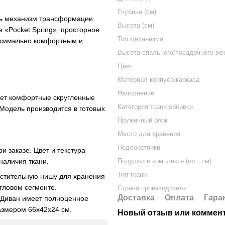
Глубина (см)
нь механизм трансформации
Высота (см)
 «Pocket Spring», просторное
Тип механизма
аксимально комфортным и
Высота спального/посадочного мес
Цвет
Материал корпуса/каркаса
Наполнение
еет комфортные скругленные
Категория ткани оббивки
Модель производится в готовых
Пружинный блок
Место для хранения
Подлокотники
и заказе. Цвет и текстура
Подушки в комплекте (шт., см)
наличия ткани.
Тип ткани
стительную нишу для хранения
гловом сегменте.
Страна производитель
Доставка
Оплата
Гара
 Диван имеет полноценное
азмером 66х42х24 см.
Новый отзыв или коммен