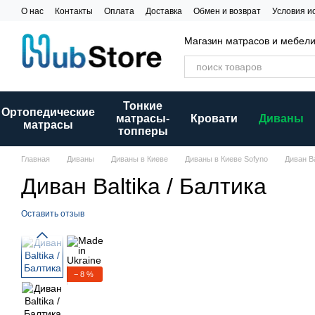
Перейти к основному контенту
О нас
Контакты
Оплата
Доставка
Обмен и возврат
Условия и
Магазин матрасов и мебел
Тонкие
Ортопедические
матрасы-
Кровати
Диваны
матрасы
топперы
Главная
Диваны
Диваны в Киеве
Диваны в Киеве Sofyno
Диван Ba
Диван Baltika / Балтика
Оставить отзыв
− 8 %