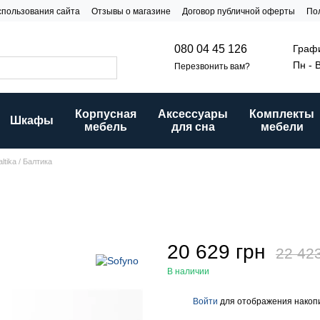
спользования сайта
Отзывы о магазине
Договор публичной оферты
По
и
Графи
080 04 45 126
Пн - 
Перезвонить вам?
Корпусная
Аксессуары
Комплекты
Шкафы
мебель
для сна
мебели
ltika / Балтика
20 629 грн
22 42
В наличии
Войти
для отображения накопи
%