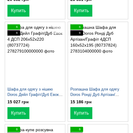
Купить
Купить
6
6
6
6
Шафа для одягу з нішею
Розпашна Шафа для одягу
Doros Дейл Графіт/Дуб Евок 4
Doros Ронді Дуб Артізан/
ДСП 206х52х220 (80737724)
Графіт 4ДСП 160х52х195
15 027 грн
15 186 грн
(80737824)
Купить
Купить
6
6