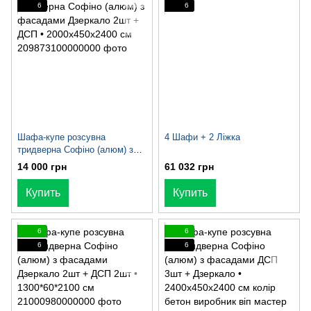
6
6
Шафа-купе розсувна
4 Шафи + 2 Ліжка
тридверна Софіно (алюм) з
фасадами Дзеркало 2шт +
14 000 грн
61 032 грн
ДСП • 2000x450x2400 см
Купить
Купить
6
6
6
6