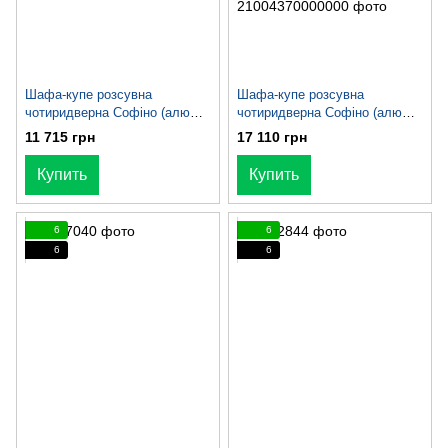
Шафа-купе розсувна
Шафа-купе розсувна
чотиридверна Софіно (алюм)
чотиридверна Софіно (алюм)
з фасадами Дзеркало 2шт +
з фасадами ДСП 3шт +
11 715 грн
17 110 грн
ДСП 2шт • 1300*60*2100 см
Дзеркало • 2400x450x2400 см
колір бетон виробник віп
Купить
Купить
мастер
6
6
6
6