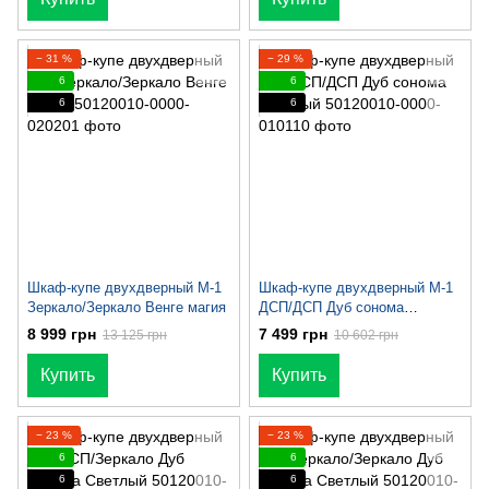
− 31 %
− 29 %
6
6
6
6
Шкаф-купе двухдверный М-1
Шкаф-купе двухдверный М-1
Зеркало/Зеркало Венге магия
ДСП/ДСП Дуб сонома
Светлый
8 999 грн
7 499 грн
13 125 грн
10 602 грн
Купить
Купить
− 23 %
− 23 %
6
6
6
6