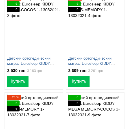
6
6
6
6
Детский ортопедический
Детский ортопедический
матрас Eurosleep KIDDY
матрас Eurosleep KIDDY
VISCO-СOСOS
COCOS-MEMORY
2 530 грн
2 609 грн
3 163 грн
3 261 грн
Купить
Купить
− 20 %
6
6
6
6