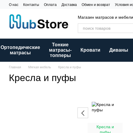
Перейти к основному контенту
О нас
Контакты
Оплата
Доставка
Обмен и возврат
Условия и
Магазин матрасов и мебел
Тонкие
Ортопедические
матрасы-
Кровати
Диваны
матрасы
топперы
Главная
Мягкая мебель
Кресла и пуфы
Кресла и пуфы
Кресла и
пуфы