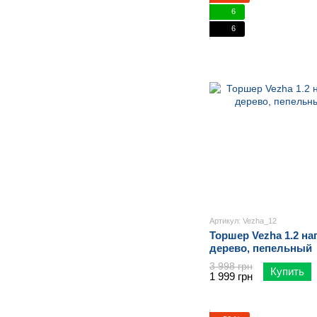
6
6
Артикул: Vezha_12
Торшер Vezha 1.2 н
дерево, пепельный
3 998 грн
Купить
1 999 грн