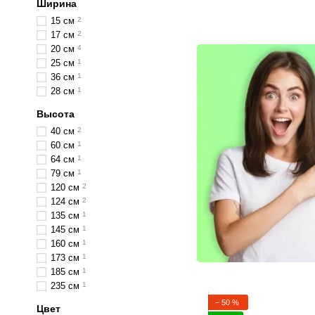
Ширина
15 см
2
17 см
2
20 см
4
25 см
1
36 см
1
28 см
1
Высота
40 см
2
60 см
1
64 см
1
79 см
1
120 см
2
124 см
2
135 см
1
145 см
1
160 см
1
173 см
1
185 см
1
235 см
1
− 50 %
Цвет