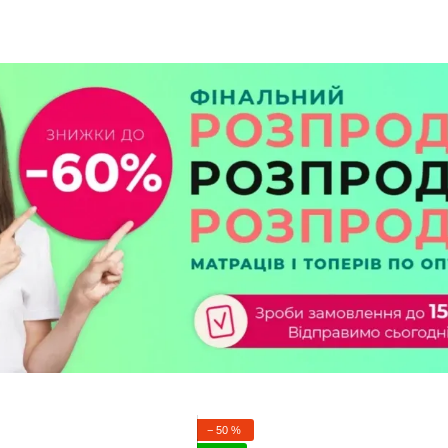
− 50 %