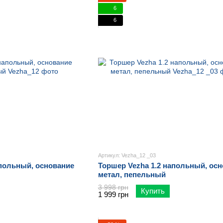
6
6
Артикул: Vezha_12 _03
апольный, основание
Торшер Vezha 1.2 напольный, ос
метал, пепельный
3 998 грн
Купить
1 999 грн