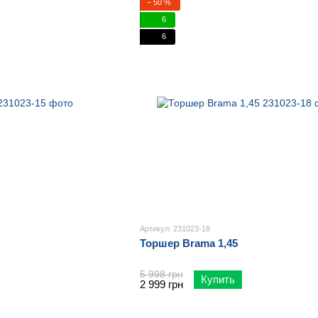
− 50 %
6
6
Артикул: 231023-18
Торшер Brama 1,45
5 998 грн
Купить
2 999 грн