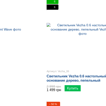
6
6
Артикул: Vezha_06
Светильник Vezha 0.6 настольный
основание дерево, пепельный
2 998 грн
Купить
1 499 грн
− 50 %