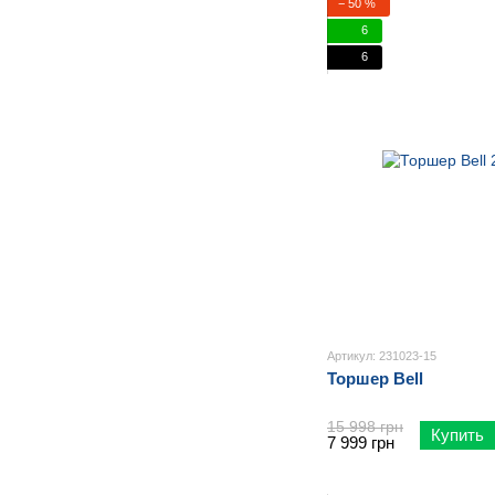
− 50 %
6
6
Артикул: 231023-15
Торшер Bell
15 998 грн
Купить
7 999 грн