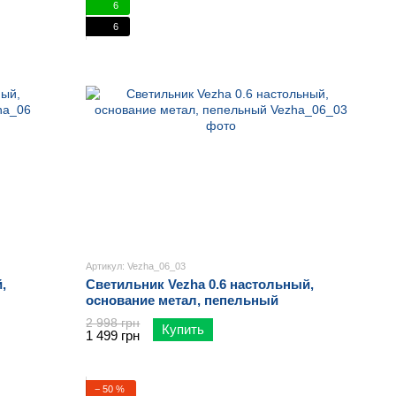
6
6
Артикул: Vezha_06_03
,
Светильник Vezha 0.6 настольный,
основание метал, пепельный
2 998 грн
Купить
1 499 грн
− 50 %