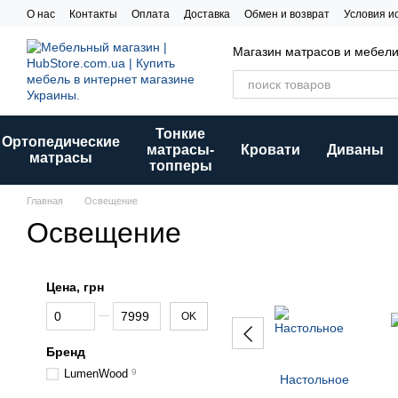
Перейти к основному контенту
О нас
Контакты
Оплата
Доставка
Обмен и возврат
Условия и
Магазин матрасов и мебел
Тонкие
Ортопедические
матрасы-
Кровати
Диваны
матрасы
топперы
Главная
Освещение
Освещение
Цена, грн
От Цена, грн
До Цена, грн
OK
Бренд
LumenWood
9
Настольное