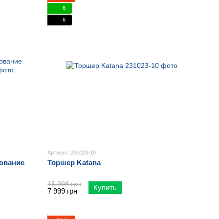
6
6
Артикул: 231023-10
нование
Торшер Katana
15 998 грн
Купить
7 999 грн