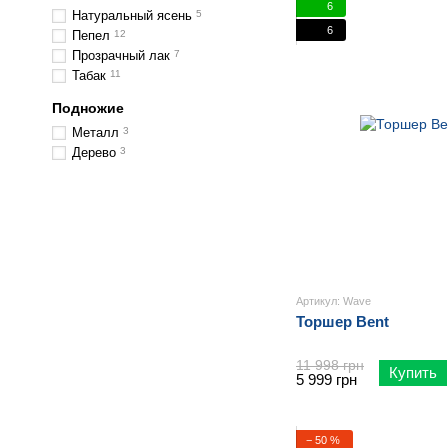
6
Натуральный ясень
5
6
Пепел
12
Прозрачный лак
7
Табак
11
Подножие
Металл
3
Дерево
3
Артикул: Wave
Торшер Bent
11 998 грн
Купить
5 999 грн
− 50 %