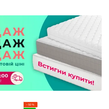
− 50 %