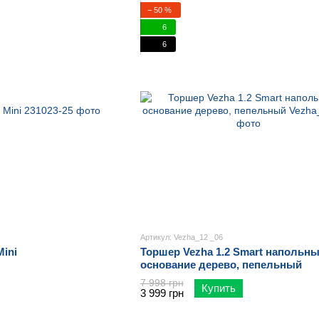
− 50 %
6
6
Артикул: Vezha_12 _06
ini
Торшер Vezha 1.2 Smart напольны
основание дерево, пепельный
7 998 грн
Купить
3 999 грн