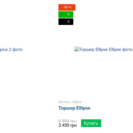
− 50 %
6
6
Артикул: Ellipse
Торшер Ellipse
6 998 грн
Купить
3 499 грн