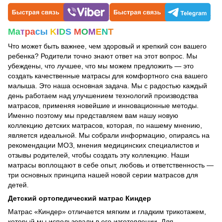
Ма
т
ра
сы
K
I
D
S
M
O
M
E
N
T
Что может быть важнее, чем здоровый и крепкий сон вашего
ребенка? Родители точно знают ответ на этот вопрос. Мы
убеждены, что лучшее, что мы можем предложить — это
создать качественные матрасы для комфортного сна вашего
малыша. Это наша основная задача. Мы с радостью каждый
день работаем над улучшением технологий производства
матрасов, применяя новейшие и инновационные методы.
Именно поэтому мы представляем вам нашу новую
коллекцию детских матрасов, которая, по нашему мнению,
является идеальной. Мы собрали информацию, опираясь на
рекомендации МОЗ, мнения медицинских специалистов и
отзывы родителей, чтобы создать эту коллекцию. Наши
матрасы воплощают в себе опыт, любовь и ответственность —
три основных принципа нашей новой серии матрасов для
детей.
Детский ортопедический матрас Киндер
Матрас «Киндер» отличается мягким и гладким трикотажем,
который мы использовали в его изготовлении. Для