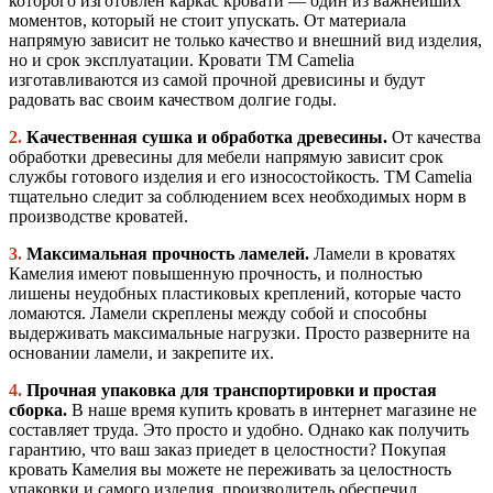
которого изготовлен каркас кровати — один из важнейших
моментов, который не стоит упускать. От материала
напрямую зависит не только качество и внешний вид изделия,
но и срок эксплуатации. Кровати ТМ Camelia
изготавливаются из самой прочной древисины и будут
радовать вас своим качеством долгие годы.
2.
Качественная сушка и обработка древесины.
От качества
обработки древесины для мебели напрямую зависит срок
службы готового изделия и его износостойкость. ТМ Camelia
тщательно следит за соблюдением всех необходимых норм в
производстве кроватей.
3.
Максимальная прочность ламелей.
Ламели в кроватях
Камелия имеют повышенную прочность, и полностью
лишены неудобных пластиковых креплений, которые часто
ломаются. Ламели скреплены между собой и способны
выдерживать максимальные нагрузки. Просто разверните на
основании ламели, и закрепите их.
4.
Прочная упаковка для транспортировки и простая
сборка.
В наше время купить кровать в интернет магазине не
составляет труда. Это просто и удобно. Однако как получить
гарантию, что ваш заказ приедет в целостности? Покупая
кровать Камелия вы можете не переживать за целостность
упаковки и самого изделия, производитель обеспечил