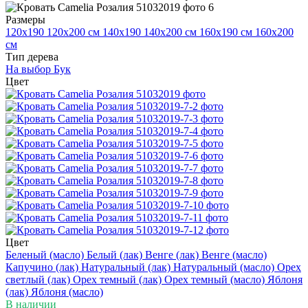
Размеры
120x190
120x200 см
140x190
140x200 см
160x190 см
160x200
см
Тип дерева
На выбор
Бук
Цвет
Цвет
Беленый (масло)
Белый (лак)
Венге (лак)
Венге (масло)
Капучино (лак)
Натуральный (лак)
Натуральный (масло)
Орех
светлый (лак)
Орех темный (лак)
Орех темный (масло)
Яблоня
(лак)
Яблоня (масло)
В наличии