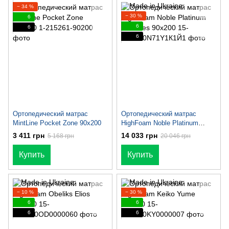
− 34 %
− 30 %
6
6
6
6
Ортопедический матрас
Ортопедический матрас
MintLine Pocket Zone 90x200
HighFoam Noble Platinum
Hercules 90х200
3 411 грн
14 033 грн
5 168 грн
20 046 грн
Купить
Купить
− 10 %
− 30 %
6
6
6
6