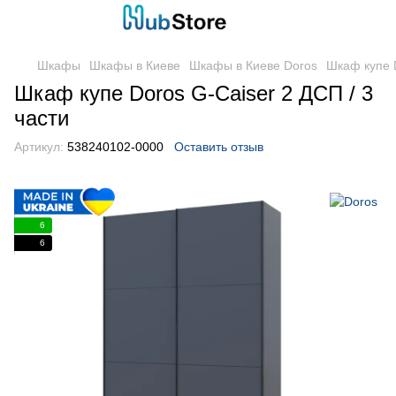
Шкафы
Шкафы в Киеве
Шкафы в Киеве Doros
Шкаф купе D
Шкаф купе Doros G-Caiser 2 ДСП / 3
части
Артикул:
538240102-0000
Оставить отзыв
6
6