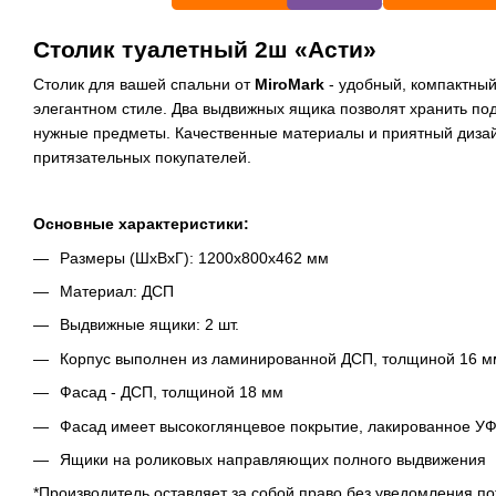
Столик туалетный 2ш «Асти»
Столик для вашей спальни от
MiroMark
- удобный, компактны
элегантном стиле. Два выдвижных ящика позволят хранить по
нужные предметы. Качественные материалы и приятный диза
притязательных покупателей.
Основные характеристики:
Размеры (ШхВхГ): 1200х800х462 мм
Материал: ДСП
Выдвижные ящики: 2 шт.
Корпус выполнен из ламинированной ДСП, толщиной 16 м
Фасад - ДСП, толщиной 18 мм
Фасад имеет высокоглянцевое покрытие, лакированное У
Ящики на роликовых направляющих полного выдвижения
*Производитель оставляет за собой право без уведомления по