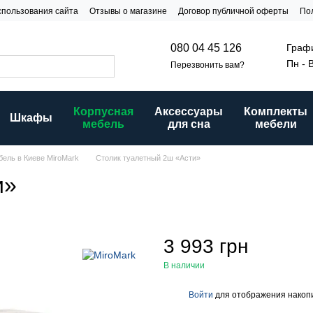
спользования сайта
Отзывы о магазине
Договор публичной оферты
По
и
Графи
080 04 45 126
Пн - 
Перезвонить вам?
Корпусная
Аксессуары
Комплекты
Шкафы
мебель
для сна
мебели
бель в Киеве MiroMark
Столик туалетный 2ш «Асти»
и»
3 993 грн
В наличии
Войти
для отображения накопи
%