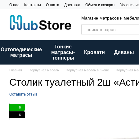
Перейти к основному контенту
О нас
Контакты
Оплата
Доставка
Обмен и возврат
Условия и
Магазин матрасов и мебел
Тонкие
Ортопедические
матрасы-
Кровати
Диваны
матрасы
топперы
Главная
Корпусная мебель
Корпусная мебель в Киеве
Корпусная ме
Столик туалетный 2ш «Аст
Оставить отзыв
6
6