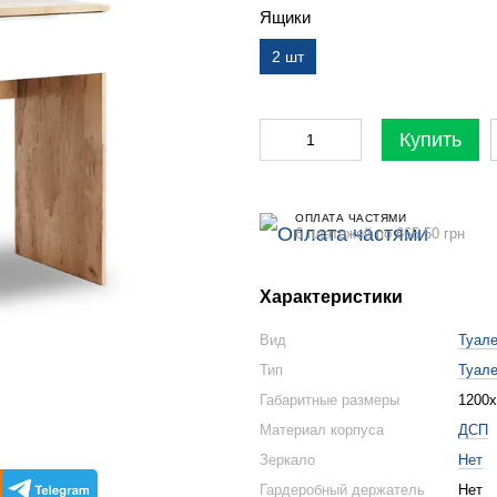
Ящики
2 шт
Купить
ОПЛАТА ЧАСТЯМИ
6 платежей по 665.50 грн
Характеристики
Вид
Туале
Тип
Туал
Габаритные размеры
1200х
Материал корпуса
ДСП
Зеркало
Нет
Гардеробный держатель
Нет