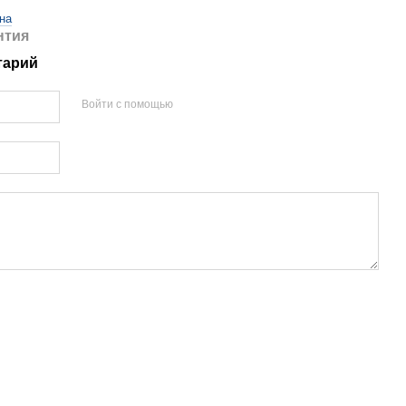
на
нтия
тарий
Войти с помощью