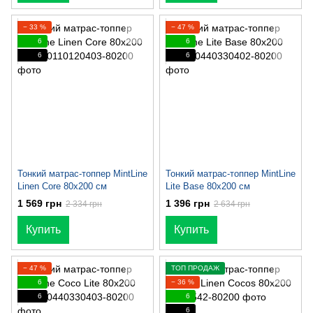
− 33 %
− 47 %
6
6
6
6
Тонкий матрас-топпер MintLine
Тонкий матраc-топпер MintLine
Linen Core 80x200 см
Lite Base 80x200 см
1 569 грн
1 396 грн
2 334 грн
2 634 грн
Купить
Купить
− 47 %
ТОП ПРОДАЖ
6
− 36 %
6
6
6