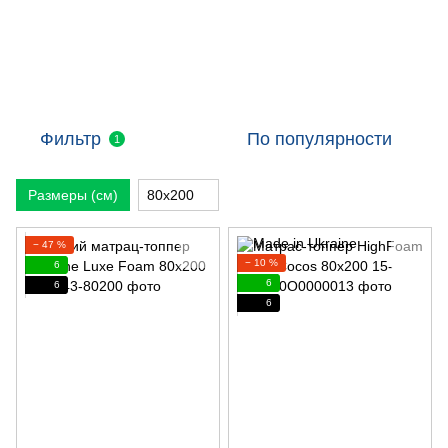
Фильтр
По популярности
1
Размеры (см)
80х200
− 47 %
− 10 %
6
6
6
6