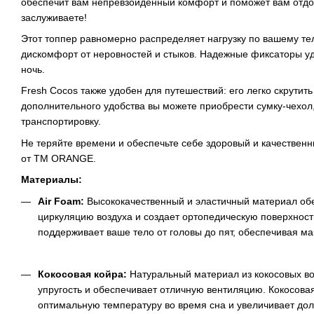
обеспечит вам непревзойденный комфорт и поможет вам отдохн
заслуживаете!
Этот топпер равномерно распределяет нагрузку по вашему тел
дискомфорт от неровностей и стыков. Надежные фиксаторы у
ночь.
Fresh Cocos также удобен для путешествий: его легко скрутить 
дополнительного удобства вы можете приобрести сумку-чехол,
транспортировку.
Не теряйте времени и обеспечьте себе здоровый и качественн
от ТМ ORANGE.
Материалы:
Air Foam:
Высококачественный и эластичный материал об
циркуляцию воздуха и создает ортопедическую поверхност
поддерживает ваше тело от головы до пят, обеспечивая м
Кокосовая койра:
Натуральный материал из кокосовых во
упругость и обеспечивает отличную вентиляцию. Кокосова
оптимальную температуру во время сна и увеличивает дол