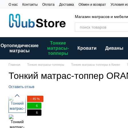
Перейти к основному контенту
О нас
Контакты
Оплата
Доставка
Обмен и возврат
Условия и
Магазин матрасов и мебел
Тонкие
Ортопедические
матрасы-
Кровати
Диваны
матрасы
топперы
Главная
Тонкие матрасы-топперы
Тонкие матрасы топперы в Киеве
Тонкий матрас-топпер ORA
Оставить отзыв
− 45 %
6
6