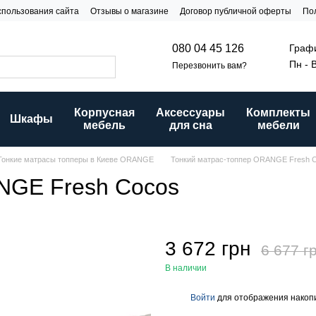
спользования сайта
Отзывы о магазине
Договор публичной оферты
По
и
Графи
080 04 45 126
Пн - 
Перезвонить вам?
Корпусная
Аксессуары
Комплекты
Шкафы
мебель
для сна
мебели
Тонкие матрасы топперы в Киеве ORANGE
Тонкий матрас-топпер ORANGE Fresh 
NGE Fresh Cocos
3 672 грн
6 677 г
В наличии
Войти
для отображения накопи
%