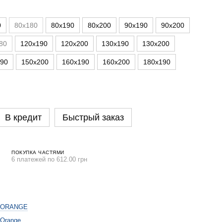
0
80х180
80х190
80х200
90х190
90х200
80
120х190
120х200
130х190
130х200
190
150х200
160х190
160х200
180х190
В кредит
Быстрый заказ
ПОКУПКА ЧАСТЯМИ
6 платежей по 612.00 грн
ORANGE
Orange