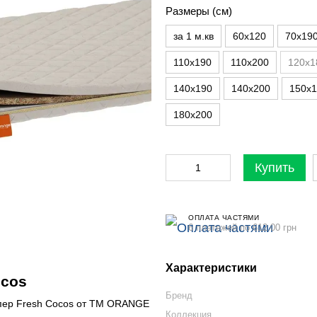
Размеры (см)
за 1 м.кв
60х120
70х19
110х190
110х200
120х1
140х190
140х200
150х
180х200
Купить
ОПЛАТА ЧАСТЯМИ
6 платежей по 612.00 грн
Характеристики
ocos
Бренд
ппер Fresh Cocos от ТМ ORANGE
Коллекция