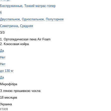
Беспружинные
,
Тонкий матрас-топер
6
Двуспальное
,
Односпальное
,
Полуторное
Симетрична
,
Средняя
3/3
1. Ортопедическая пена Air Foam
2. Кокосовая койра
Да
Нет
Нет
до 130 кг
Да
Мікрофібра
З ляною прошивкою чохла
18 месяцев
Украина
нтия