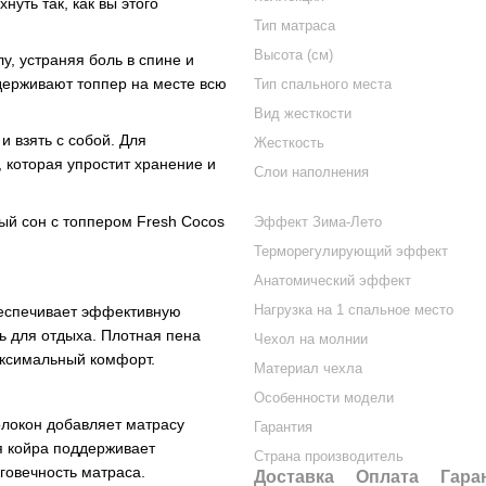
уть так, как вы этого
Тип матраса
Высота (см)
у, устраняя боль в спине и
держивают топпер на месте всю
Тип спального места
Вид жесткости
и взять с собой. Для
Жесткость
 которая упростит хранение и
Слои наполнения
ый сон с топпером Fresh Cocos
Эффект Зима-Лето
Терморегулирующий эффект
Анатомический эффект
Нагрузка на 1 спальное место
еспечивает эффективную
ь для отдыха. Плотная пена
Чехол на молнии
аксимальный комфорт.
Материал чехла
Особенности модели
локон добавляет матрасу
Гарантия
я койра поддерживает
Страна производитель
говечность матраса.
Доставка
Оплата
Гара