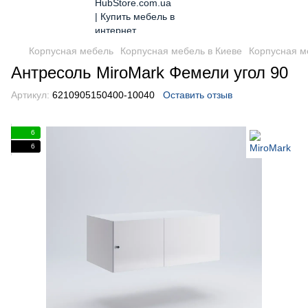
Корпусная мебель
Корпусная мебель в Киеве
Корпусная м
Антресоль MiroMark Фемели угол 90
Артикул:
6210905150400-10040
Оставить отзыв
6
6