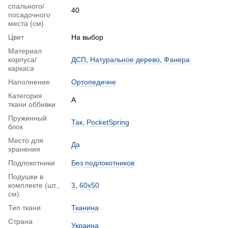
спального/
40
посадочного
места (см)
Цвет
На выбор
Материал
корпуса/
ДСП
,
Натуральное дерево
,
Фанера
каркаса
Наполнение
Ортопедичне
Категория
А
ткани оббивки
Пружинный
Так
,
PocketSpring
блок
Место для
Да
хранения
Подлокотники
Без подлокотников
Подушки в
комплекте (шт.,
3
,
60x50
см)
Тип ткани
Тканина
Страна
Украина