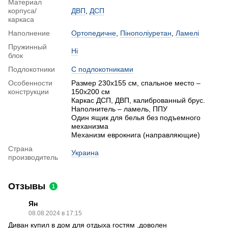
Материал
корпуса/
ДВП
,
ДСП
каркаса
Наполнение
Ортопедичне
,
Пінополіуретан
,
Ламелі
Пружинный
Ні
блок
Подлокотники
С подлокотниками
Особенности
Размер 230х155 см, спальное место –
конструкции
150х200 см
Каркас ДСП, ДВП, калиброванный брус.
Наполнитель – ламель, ППУ
Один ящик для белья без подъемного
механизма
Механизм еврокнига (направляющие)
Страна
Украина
производитель
Отзывы
1
Ян
08.08.2024 в 17:15
Диван купил в дом для отдыха гостям ,доволен