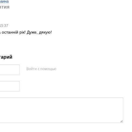
раина
нтия
 15:37
останній рік! Дуже, дякую!
тарий
Войти с помощью