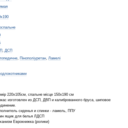
ямая
0x190
оспальне
0
5
П
,
ДСП
топедичне
,
Пінополіуретан
,
Ламелі
подлокотниками
змір 220х105см, спальне місце 150х190 см
ркас изготовлен из ДСП, ДВП и калиброванного бруса, шиповое
единение.
полнитель сиденья и спинки - ламель, ППУ
ин ящик для белья ЛДСП
ханизм Еврокнижка (ролики)