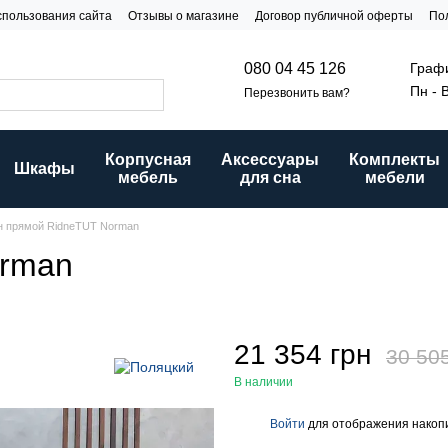
спользования сайта
Отзывы о магазине
Договор публичной оферты
По
и
Графи
080 04 45 126
Пн - 
Перезвонить вам?
Корпусная
Аксессуары
Комплекты
Шкафы
мебель
для сна
мебели
н прямой RidneTUT Norman
orman
21 354 грн
30 50
В наличии
Войти
для отображения накопи
%