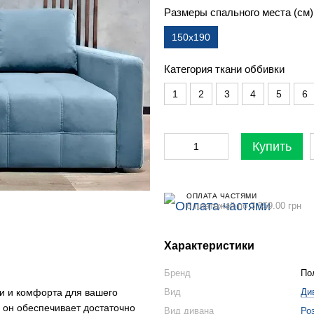
Размеры спального места (см)
150x190
Категория ткани оббивки
1
2
3
4
5
6
Купить
ОПЛАТА ЧАСТЯМИ
6 платежей по 3 559.00 грн
Характеристики
Бренд
По
и и комфорта для вашего
Вид
Ди
 он обеспечивает достаточно
Вид дивана
Ро