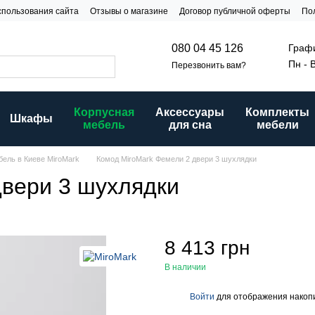
спользования сайта
Отзывы о магазине
Договор публичной оферты
По
и
Графи
080 04 45 126
Пн - 
Перезвонить вам?
Корпусная
Аксессуары
Комплекты
Шкафы
мебель
для сна
мебели
бель в Киеве MiroMark
Комод MiroMark Фемели 2 двери 3 шухлядки
двери 3 шухлядки
8 413 грн
В наличии
Войти
для отображения накопи
%