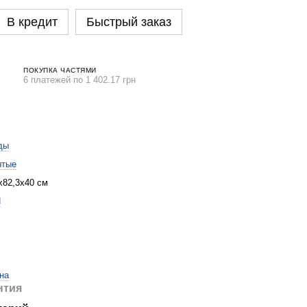
В кредит
Быстрый заказ
ПОКУПКА ЧАСТЯМИ
6 платежей по 1 402.17 грн
ды
ытые
x82,3x40 см
П
на
нтия