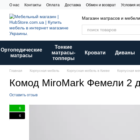
Перейти к основному контенту
О нас
Контакты
Оплата
Доставка
Обмен и возврат
Условия и
Магазин матрасов и мебел
Тонкие
Ортопедические
матрасы-
Кровати
Диваны
матрасы
топперы
Главная
Корпусная мебель
Корпусная мебель в Киеве
Корпусная ме
Комод MiroMark Фемели 2 
Оставить отзыв
6
6