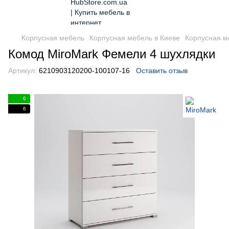
Корпусная мебель
Корпусная мебель в Киеве
Корпусная м
Комод MiroMark Фемели 4 шухлядки
Артикул:
6210903120200-100107-16
Оставить отзыв
6
6