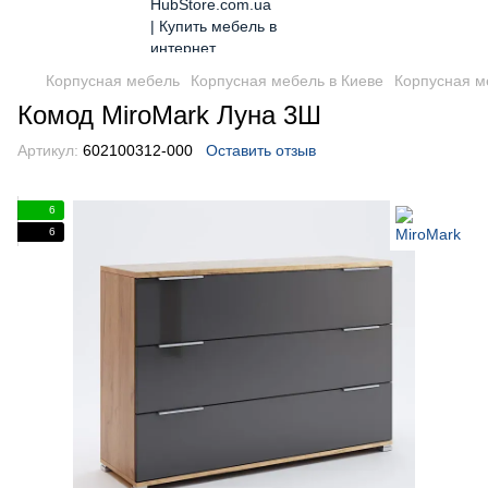
Корпусная мебель
Корпусная мебель в Киеве
Корпусная м
Комод MiroMark Луна 3Ш
Артикул:
602100312-000
Оставить отзыв
6
6