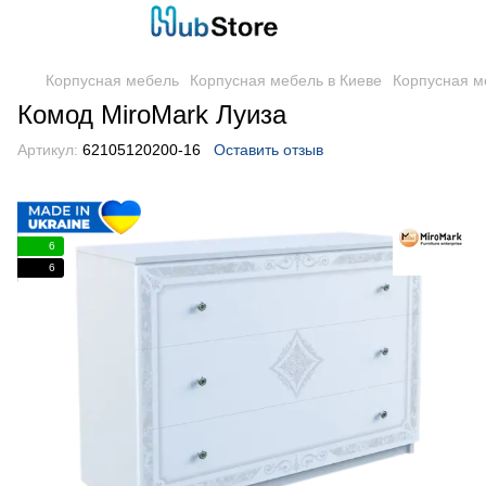
Корпусная мебель
Корпусная мебель в Киеве
Корпусная м
Комод MiroMark Луиза
Артикул:
62105120200-16
Оставить отзыв
6
6