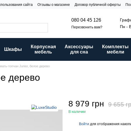
спользования сайта
Отзывы о магазине
Договор публичной оферты
По
и
Графи
080 04 45 126
Пн - 
Перезвонить вам?
Корпусная
Аксессуары
Комплекты
Шкафы
мебель
для сна
мебели
вать-топчан Junior, белое дерево
ое дерево
8 979 грн
9 655 г
В наличии
Войти
для отображения накопи
%