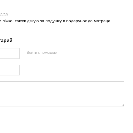
 15:59
е ліжко. також дякую за подушку в подарунок до матраца
тарий
Войти с помощью