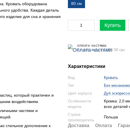
80 см
а. Кровать оборудована
ного удобства. Каждая деталь
то изделие для сна и хранения
Купить
ОПЛАТА ЧАСТЯМИ
6 платежей по 1 496.50 грн
Характеристики
Вид
Кровать
Тип
Без механизм
Цвет корпуса
Дуб эскпрессо
частиц, который практичен и
Особенности
Кромка: 2,0 м
нешним воздействиям.
модели
всех деталей 
личными частями и
Страна
вещей.
Польша
производитель
Доставка
Оплата
Гара
ько стильное дополнение к