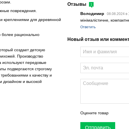
ррозии.
Отзывы
1
ожные повреждения.
Володимир
08.08.2024 в
ми креплениями для деревянной
мінімалістичне, компактн
Ответить
во более рационально
Новый отзыв или коммен
оторый создает детскую
рихожей. Производство
ва используют передовые
апы подвергаются строгому
требованиями к качеству и
ым дизайном и высокой
Оцените товар
Отправить