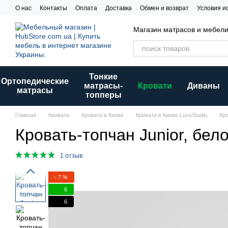
Перейти к основному контенту
О нас
Контакты
Оплата
Доставка
Обмен и возврат
Условия и
Магазин матрасов и мебел
Тонкие
Ортопедические
матрасы-
Кровати
Диваны
матрасы
топперы
Главная
Кровати
Кровати в Киеве
Кровати в Киеве LuxeStudio
Кро
Кровать-топчан Junior, бел
1 отзыв
− 7 %
6
6