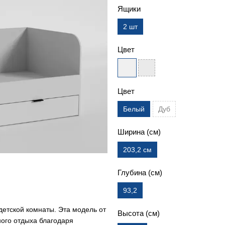
Ящики
2 шт
Цвет
Цвет
Белый
Дуб
Ширина (см)
203,2 см
Глубина (см)
93,2
детской комнаты. Эта модель от
Высота (см)
ного отдыха благодаря