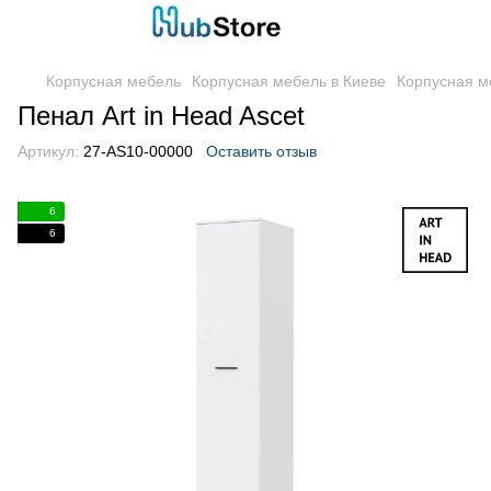
Корпусная мебель
Корпусная мебель в Киеве
Корпусная м
Пенал Art in Head Ascet
Артикул:
27-AS10-00000
Оставить отзыв
6
6