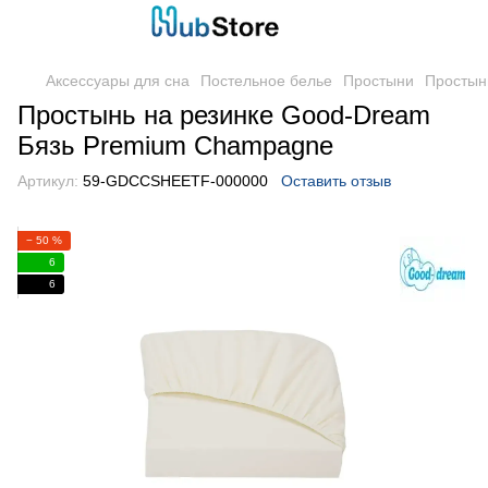
Аксессуары для сна
Постельное белье
Простыни
Простын
Простынь на резинке Good-Dream
Бязь Premium Champagne
Артикул:
59-GDCCSHEETF-000000
Оставить отзыв
− 50 %
6
6